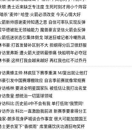
沃顿:勇士近来缺乏专注度 生死时刻才用小个阵容
"暗杀"麦帅? 哈登:火箭必须改变 今天心情大好
火箭新帅感谢麦帅知遇之恩 自信可率队实现反弹
霍华德被批无领袖能力 魔兽豪言坚信火箭会反弹
火箭低迷状态引集体倒戈 球迷狂嘘记者冷嘲热讽
林书豪:打首发替补区别不大 担纲得分后卫很舒服
专访里弗斯:遭火箭大逆转最惨痛 快船明年必夺冠
林书豪:这样打我会越来越好 再红我也红不过乔丹
专访黄蜂主帅:林疯狂下赛季重演 MJ复出就让他打
书豪引发中国赛爆棚效应 自言季前赛就像常规赛
专访格林:要进全明星国家队 被低估让我打出名堂
专访詹皇:想统治一切篮球领域
专访科比:历史前4中不会有我 单打低效?我赞同!
专访乔治:科比一直激励我前进 新赛季要拿得分王
独家-朗多现身萨城谈合作事宜 很大可能加盟国王
勇士更衣室下"香槟雨" 库里痛饮庆功酒狂吻奖杯