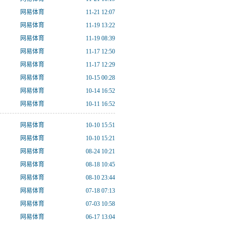
网易体育
11-21 12:07
网易体育
11-19 13:22
网易体育
11-19 08:39
网易体育
11-17 12:50
网易体育
11-17 12:29
网易体育
10-15 00:28
网易体育
10-14 16:52
网易体育
10-11 16:52
网易体育
10-10 15:51
网易体育
10-10 15:21
网易体育
08-24 10:21
网易体育
08-18 10:45
网易体育
08-10 23:44
网易体育
07-18 07:13
网易体育
07-03 10:58
网易体育
06-17 13:04