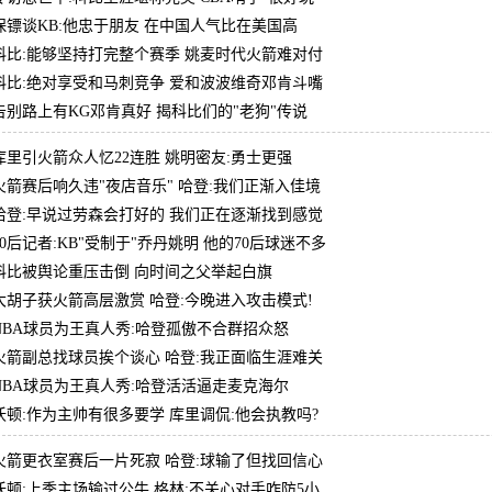
保镖谈KB:他忠于朋友 在中国人气比在美国高
科比:能够坚持打完整个赛季 姚麦时代火箭难对付
科比:绝对享受和马刺竞争 爱和波波维奇邓肯斗嘴
告别路上有KG邓肯真好 揭科比们的"老狗"传说
库里引火箭众人忆22连胜 姚明密友:勇士更强
火箭赛后响久违"夜店音乐" 哈登:我们正渐入佳境
哈登:早说过劳森会打好的 我们正在逐渐找到感觉
70后记者:KB"受制于"乔丹姚明 他的70后球迷不多
科比被舆论重压击倒 向时间之父举起白旗
大胡子获火箭高层激赏 哈登:今晚进入攻击模式!
NBA球员为王真人秀:哈登孤傲不合群招众怒
火箭副总找球员挨个谈心 哈登:我正面临生涯难关
NBA球员为王真人秀:哈登活活逼走麦克海尔
沃顿:作为主帅有很多要学 库里调侃:他会执教吗?
火箭更衣室赛后一片死寂 哈登:球输了但找回信心
沃顿:上季主场输过公牛 格林:不关心对手咋防5小