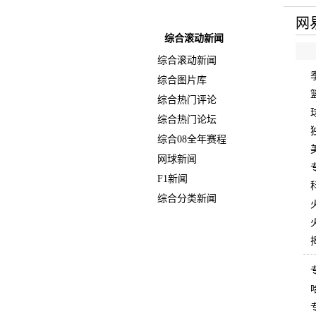
快速导航
网
综合滚动新闻
综合滚动新闻
综合图片库
综合热门评论
综合热门论坛
综合08全年赛程
网球新闻
F1新闻
综合分类新闻