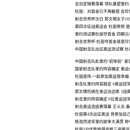
击剑亚锦赛落幕 领队展望里约
杜丽：对首金已不再敏感 会珍
射击世界杯次日 郭文珺女子1
第四次征战奥运会 杜丽笑称:
里约测试赛杜丽夺首金 四朝元
射击世界杯:杜丽夺首金易思玲
中国射击队出征奥运测试赛 杜
中国射击队赴里约“初体验” 
国家射击队里约阵容确定 奥运
杜丽庞伟:一起参加奥运很幸福
射击队里约阵容敲定 6奥运冠
郭文珺伤病在身边治边练 3战
射击里约阵容确定:6位奥运冠
射击奥运选拔赛落幕 王义夫:
杜丽第4次出征奥运 将参加自
杨浩然进军里约欲争大满贯 称
杜丽1分优势抢得步枪三姿奥运