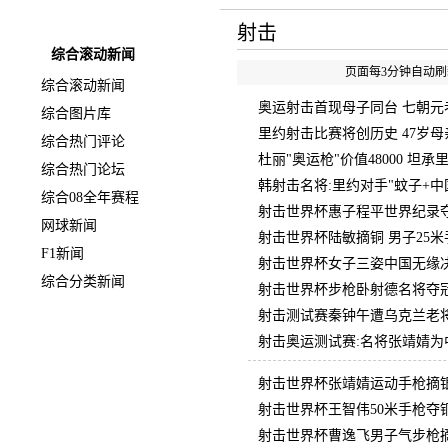
快速导航
射击
综合滚动新闻
页面每3分钟自动刷新
综合滚动新闻
奥运射击首现母子同台 七朝元
综合图片库
里约射击比赛将创历史 47岁
综合热门评论
杜丽"奥运枪"价值48000 坦
综合热门论坛
韩射击名将:里约对手"蚊子+中
综合08全年赛程
射击世界杯惠子程平世界纪录夺
网球新闻
射击世界杯陆敏摘铜 男子25
F1新闻
射击世界杯女子三姿中国无缘决
综合分类新闻
射击世界杯步枪卧射德名将夺冠
射击测试赛秦钟午遭乌克兰老将
射击奥运测试赛:名将张靖婧为
射击世界杯张靖婧运动手枪摘银
射击世界杯王智伟50米手枪夺
射击世界杯曹逸飞男子气步枪摘