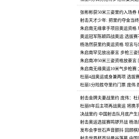
张彬彬获50米三姿里约入场券
射击天才少年: 把里约夺金当
朱启南无缘拿手项目奥运资格 
奥运冠军陈颖四战奥运:选拔赛
杨浩然获里约奥运资格 坦言与
朱启南罕见放出豪言 步枪三姿
朱启南冲50米三姿资格放豪言
朱启南无缘奥运10米气步枪赛
杜丽4战奥运或身兼两项 选拔
杜丽1分险胜夺里约门票 庞伟
射击金牌夫妻战里约 庞伟：杜
杜丽8年后主项再战奥运 将携
决战里约 中国射击队月底产生
射击奥运选拔赛鸣锣开战 杨浩
发布会李世石声音颤抖 回顾棋
射击世界杯首站曼谷落幕 中国