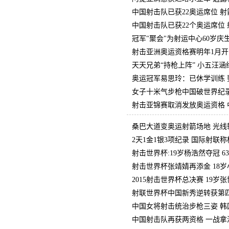
中国射击队已获22奥运席位 
中国射击队已获22个奥运席位
冠军"聚会"为射运中心60岁庆
射击亚洲奥运资格赛明年1月开战
天天兄弟“持枪上阵” 小五汪涵
奥运冠军易思玲：已休学训练 
女子十米气步枪中国破世界纪录
射击亚锦赛取消发放奥运资格 
桑巴大道变奥运射箭场地 光线
2天1金1银3项纪录 国际射联称
射击世界杯:19岁杨浩然夺冠 63
射击世界杯张靖婧再添金 18
2015射击世界杯总决赛 19岁
射联世界杯中国新秀逆转获第四
中国女将射击统治步枪三姿 韩
中国射击队再获两资格 一战拿