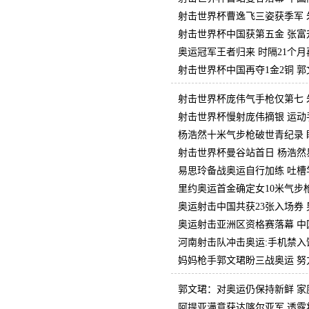
射击世界杯曹逸飞三姿获季军 
射击世界杯中国获第五金 张富
奥运冠军王者归来 时隔21个
射击世界杯中国再夺1金2铜 
射击世界杯庞伟气手枪仅第七 
射击世界杯慢射庞伟摘银 运动
杨浩然十米气步枪破世青纪录 
射击世界杯曼谷站首日 杨浩然
易思玲备战奥运自行加练 吐槽
里约奥运首金确定女10米气步
奥运射击中国共获23张入场券
奥运射击亚洲区资格赛落幕 中
河南射击队冲击奥运:手机禁入
妈妈枪手郭文珺盼三战奥运 努
郭文珺：对奥运仍保持新鲜 家
阿提亚满意获达喀尔亚军 透露