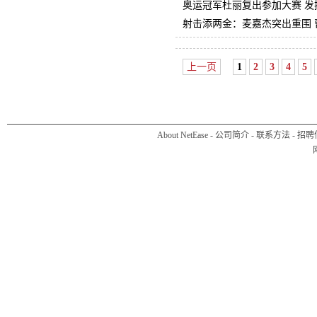
奥运冠军杜丽复出参加大赛 发
射击添两金：麦嘉杰突出重围 
上一页
1
2
3
4
5
About NetEase
-
公司简介
-
联系方法
-
招聘