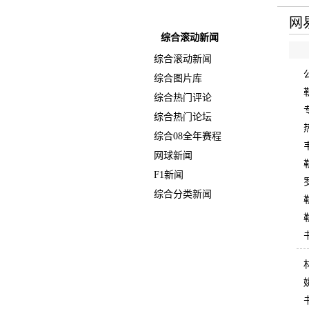
快速导航
网
综合滚动新闻
综合滚动新闻
综合图片库
综合热门评论
综合热门论坛
综合08全年赛程
网球新闻
F1新闻
综合分类新闻