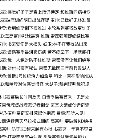
书豪:感觉好多了是否上场仍待定 和维斯同病相怜
书豪缺席训练明日出战存疑 麦帅:已做好无林准备
哈登:看到维斯倒下很难过 本轮系列赛将改变许多
KD:盖高富帅那球最爽 维斯:雷霆强项即终结比赛
麦帅:书豪受伤是大损失 妖卫:林不在我得站出来
书豪:遭遇赛季最沮丧伤病 若不痉挛下一场就能打
书豪:我一人绝对防不住维斯 雷霆没有让我们绝望
维斯:对付书豪有秘诀 雷霆无敌因三年前兵败湖人
老鱼:维斯1号位统治力如詹皇 科比一直在影响NBA
KD:和哈登对位感觉很怪 大胡子:裁判误判我犯规
林书豪赛后长时间反思 自责季后赛首秀一无是处
莫雷俄城督战埋怨记者倒戈 豪言火箭或创造奇迹
手记-麦帅离奇安排惹媒体抱怨 费根:前所未见!
火箭连续两天马拉松式训练 高富帅:要破解KD绝招
高富帅:防守KD越来越有心得 书豪这一年真不容易
哈登:打雷霆冥冥中注定 季后赛测试我领袖能力