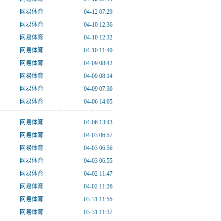
网易体育
04-12 07:29
网易体育
04-10 12:36
网易体育
04-10 12:32
网易体育
04-10 11:40
网易体育
04-09 08:42
网易体育
04-09 08:14
网易体育
04-09 07:30
网易体育
04-06 14:05
网易体育
04-06 13:43
网易体育
04-03 06:57
网易体育
04-03 06:56
网易体育
04-03 06:55
网易体育
04-02 11:47
网易体育
04-02 11:26
网易体育
03-31 11:55
网易体育
03-31 11:37