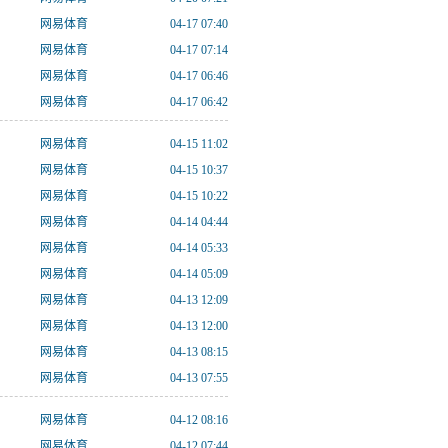
网易体育
04-17 07:40
网易体育
04-17 07:14
网易体育
04-17 06:46
网易体育
04-17 06:42
网易体育
04-15 11:02
网易体育
04-15 10:37
网易体育
04-15 10:22
网易体育
04-14 04:44
网易体育
04-14 05:33
网易体育
04-14 05:09
网易体育
04-13 12:09
网易体育
04-13 12:00
网易体育
04-13 08:15
网易体育
04-13 07:55
网易体育
04-12 08:16
网易体育
04-12 07:44