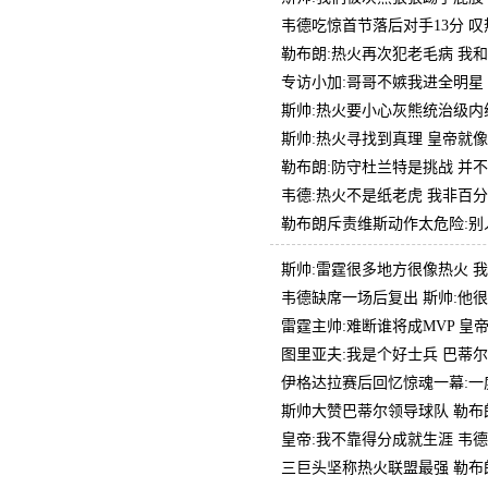
韦德吃惊首节落后对手13分 
勒布朗:热火再次犯老毛病 我
专访小加:哥哥不嫉我进全明星
斯帅:热火要小心灰熊统治级内
斯帅:热火寻找到真理 皇帝就像
勒布朗:防守杜兰特是挑战 并不
韦德:热火不是纸老虎 我非百
勒布朗斥责维斯动作太危险:别
斯帅:雷霆很多地方很像热火 
韦德缺席一场后复出 斯帅:他
雷霆主帅:难断谁将成MVP 皇
图里亚夫:我是个好士兵 巴蒂
伊格达拉赛后回忆惊魂一幕:一
斯帅大赞巴蒂尔领导球队 勒布
皇帝:我不靠得分成就生涯 韦
三巨头坚称热火联盟最强 勒布