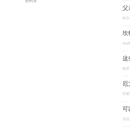
资料库
父
科尔
坎
nba
这
哈登
厄
印第
可
贝拉