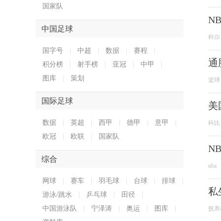
国家队
N
中国足球
科尔
国字号
中超
数据
赛程
通
积分榜
射手榜
亚冠
中甲
图库
策划
篮球
国际足球
美
数据
英超
西甲
德甲
意甲
科比
欧冠
欧联
国家队
N
综合
nba
网球
赛车
羽毛球
台球
排球
私
游泳/跳水
乒乓球
田径
中国游泳队
宁泽涛
奥运
图库
抚养