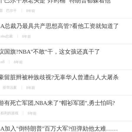
个巴尔干系老头是"炸药桶" 特朗普都躲着他
普
巴尔干
8年前
BA总裁乃最具共产思想高管?看他工资就知道了
nba总裁
8年前
议国旗?NBA"不敢"干，这女孩还真干了
nfl
8年前
豪留脏辫被种族歧视?无辜华人曾遭白人大屠杀
排华法案
8年前
游有死亡军团,NBA来了"帽衫军团",勇士怕吗?
权利的游戏
8年前
BA加入"倒特朗普"百万大军?但弹劾他太难……