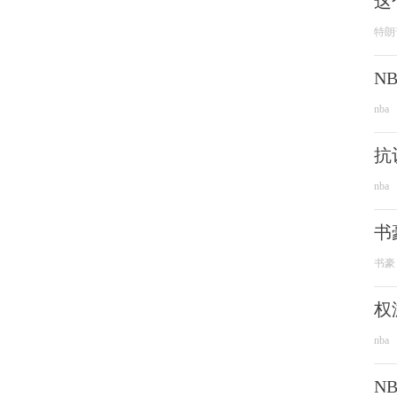
这
特朗
N
nba
抗
nba
书
书豪
权
nba
N