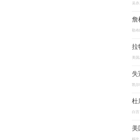
吴亦
詹
勒布
拉
美国
失
凯尔
杜
白宫
美
科比