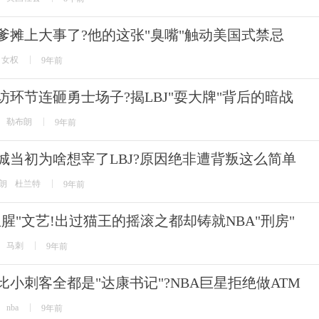
爹摊上大事了?他的这张"臭嘴"触动美国式禁忌
女权
9年前
访环节连砸勇士场子?揭LBJ"耍大牌"背后的暗战
勒布朗
9年前
城当初为啥想宰了LBJ?原因绝非遭背叛这么简单
朗
杜兰特
9年前
血腥"文艺!出过猫王的摇滚之都却铸就NBA"刑房"
马刺
9年前
比小刺客全都是"达康书记"?NBA巨星拒绝做ATM
nba
9年前