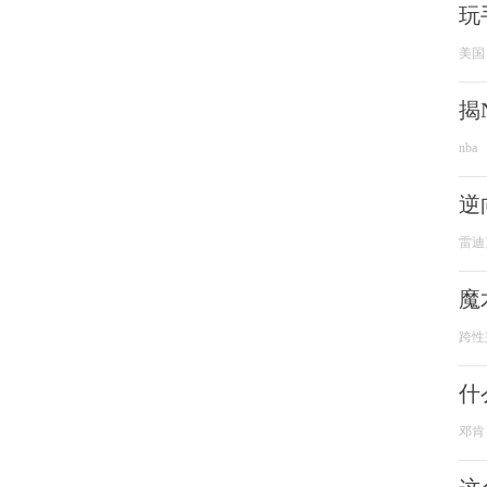
玩
美国
揭
nba
逆
雷迪
魔
跨性
什
邓肯