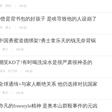
普
弹劾
8年前
D曾是背书包的好孩子 是啥导致他的人设崩了
特
勇士
8年前
中国勇蜜道德绑架?勇士拿乐天的钱无奈背锅
勇士
8年前
嘲笑KD了!有时喝洗澡水是很严肃很神圣的
澡水
杜兰特
8年前
全球通缉+与家人断绝关系 他仍选择对抗国家
希尔
8年前
亦凡的freestyle精神 是奥本山群殴事件的元凶