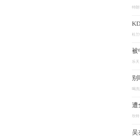
特朗
K
杜兰
被
乐天
别
喝洗
遭
坎特
吴