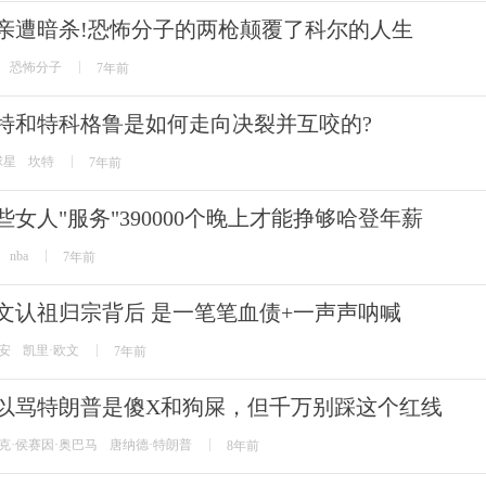
亲遭暗杀!恐怖分子的两枪颠覆了科尔的人生
恐怖分子
7年前
特和特科格鲁是如何走向决裂并互咬的?
球星
坎特
7年前
些女人"服务"390000个晚上才能挣够哈登年薪
nba
7年前
文认祖归宗背后 是一笔笔血债+一声声呐喊
安
凯里·欧文
7年前
以骂特朗普是傻X和狗屎，但千万别踩这个红线
克·侯赛因·奥巴马
唐纳德·特朗普
8年前