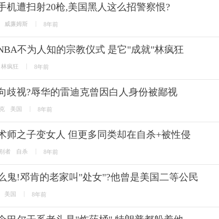
手机遭扫射20枪,美国黑人这么招警察恨?
威廉姆斯
8年前
NBA不为人知的宗教仪式 是它"成就"林疯狂
林疯狂
8年前
向歧视?辱华的雷迪克曾因白人身份被鄙视
克
美国
8年前
术师之子变女人 但更多同类却在自杀+被性侵
别者
自杀
8年前
么鬼!邓肯的老家叫"处女"?他曾是美国二等公民
美国
8年前