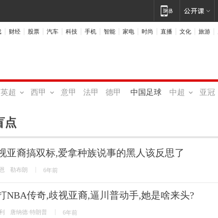
戏
财经
股票
汽车
科技
手机
智能
家电
时尚
直播
文化
旅游
英超
西甲
意甲
法甲
德甲
中国足球
中超
亚冠
盲点
视亚裔搞双标,爱拿种族说事的黑人该反思了
恩
勒布朗
6年前
打NBA传奇,歧视亚裔,逼川普动手,她是啥来头?
利
唐纳德·特朗普
6年前