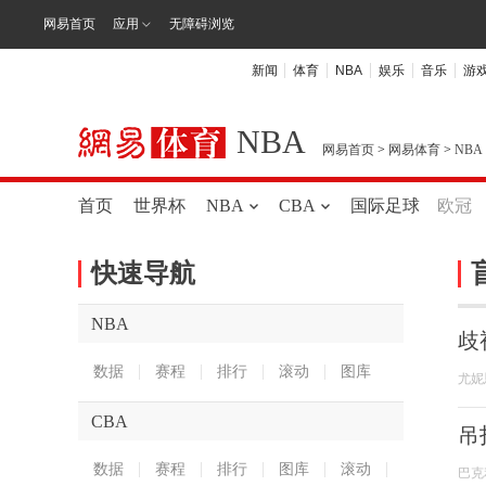
网易首页
应用
无障碍浏览
新闻
体育
NBA
娱乐
音乐
游
NBA
网易首页
>
网易体育
>
NBA
首页
世界杯
NBA
CBA
国际足球
欧冠
快速导航
NBA
歧
数据
赛程
排行
滚动
图库
尤妮
CBA
吊
数据
赛程
排行
图库
滚动
巴克