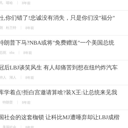
凡
嘻哈
8年前
杜,你们错了!忠诚没有消失，只是你们没"福分"
朗
杜兰特
8年前
特朗普下马?NBA或将"免费赠送"一个美国总统
总统
nba
8年前
冠后LBJ谈笑风生 有人却痛苦到想在纽约炸汽车
特人
湖人
8年前
库学着点!拒白宫邀请算啥?装X王:让总统来见我
特朗普
8年前
国社会的这套枷锁 让科比MJ遭唾弃却让LBJ成楷
美国社会
8年前