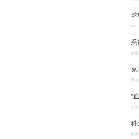
球
nba
采
詹皇
克
勒布
"
灰熊
科
科比