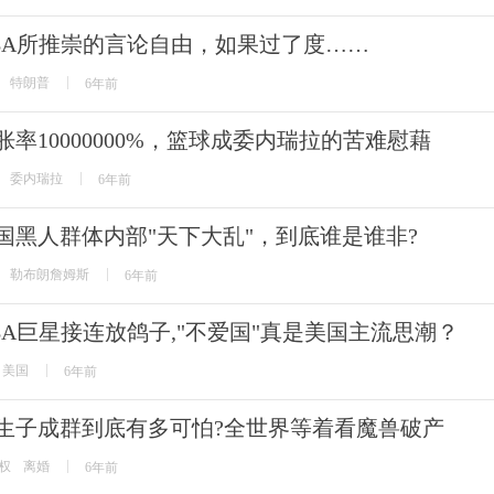
BA所推崇的言论自由，如果过了度……
特朗普
6年前
胀率10000000%，篮球成委内瑞拉的苦难慰藉
委内瑞拉
6年前
国黑人群体内部"天下大乱"，到底谁是谁非?
勒布朗詹姆斯
6年前
BA巨星接连放鸽子,"不爱国"真是美国主流思潮？
美国
6年前
生子成群到底有多可怕?全世界等着看魔兽破产
权
离婚
6年前