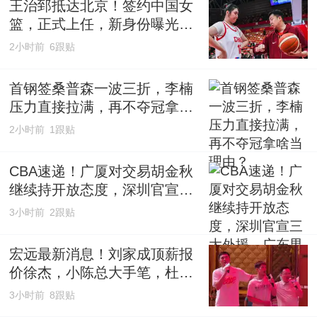
王治郅抵达北京！签约中国女
篮，正式上任，新身份曝光，
宫鲁鸣亲自推荐！
2小时前
6跟贴
首钢签桑普森一波三折，李楠
压力直接拉满，再不夺冠拿啥
当理由？
2小时前
1跟贴
CBA速递！广厦对交易胡金秋
继续持开放态度，深圳官宣三
大外援，广东男篮报价比斯
3小时前
2跟贴
利，辽篮小外已有定数
宏远最新消息！刘家成顶薪报
价徐杰，小陈总大手笔，杜锋
举办庆功宴！
3小时前
8跟贴