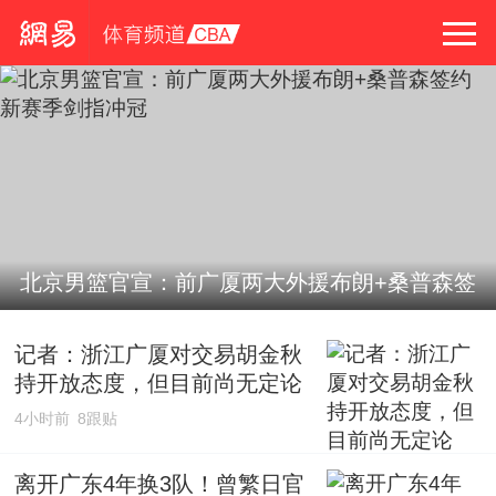
北京男篮官宣：前广厦两大外援布朗+桑普森签
约 新赛季剑指冲冠
记者：浙江广厦对交易胡金秋
持开放态度，但目前尚无定论
4小时前
8跟贴
离开广东4年换3队！曾繁日官