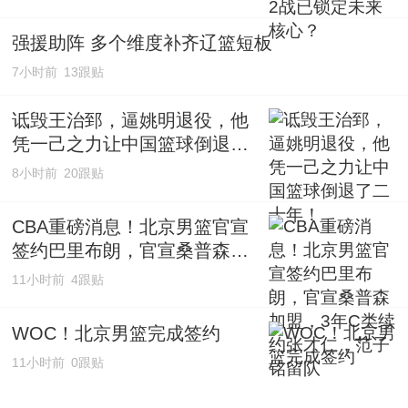
强援助阵 多个维度补齐辽篮短板
7小时前
13跟贴
诋毁王治郅，逼姚明退役，他
凭一己之力让中国篮球倒退了
二十年！
8小时前
20跟贴
CBA重磅消息！北京男篮官宣
签约巴里布朗，官宣桑普森加
盟，3年C类续约张才仁，范子
11小时前
4跟贴
铭留队
WOC！北京男篮完成签约
11小时前
0跟贴