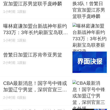
宣加盟江苏男篮联手庞峥麟
1小时前
1跟贴
曝林庭谦加盟台新战神年薪约
733万：3年长约刷新宝岛联赛
薪资纪录
1小时前
1跟贴
曾繁日加盟江苏肯帝亚男篮
2小时前
1跟贴
CBA最新消息！国字号中锋或
加盟辽宁男篮，深圳官宣三名
外援
2小时前
0跟贴