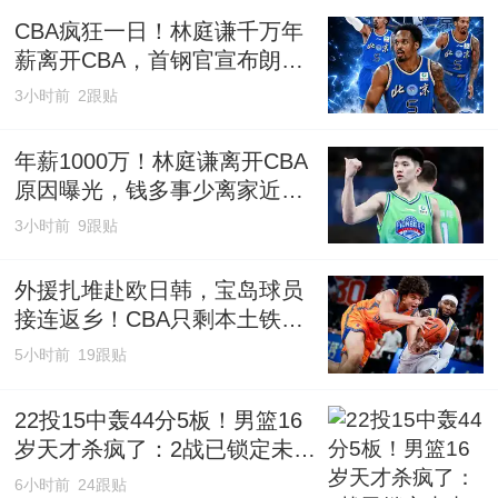
CBA疯狂一日！林庭谦千万年
薪离开CBA，首钢官宣布朗，
宏远一无所获，小陈总受质
3小时前
2跟贴
疑！
年薪1000万！林庭谦离开CBA
原因曝光，钱多事少离家近，
CBA人才被挖空！
3小时前
9跟贴
外援扎堆赴欧日韩，宝岛球员
接连返乡！CBA只剩本土铁饭
碗自娱自乐
5小时前
19跟贴
22投15中轰44分5板！男篮16
岁天才杀疯了：2战已锁定未来
核心？
6小时前
24跟贴