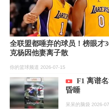
全联盟都唾弃的球员！榜眼才3
克杨因他妻离子散
你的篮球频道 2026-07-15
F1 离谱
昏睡
呆呆的脑袋 2026-07