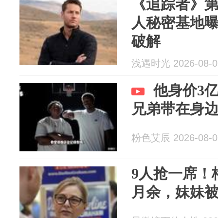
《追踪者》
人秘密基地
破解
浅遇时光 2026-08-0
他身价3
兄弟带在身边
粉色艾辰 2026-08-0
9人抢一席！
月余，妹妹