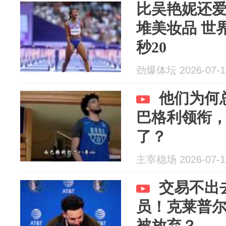
比吴艳妮还
堆美妆品 世
秒20
劲爆体坛 2026-07-1
他们为何
巴格利领衔
了？
主宰稳场 2026-07-1
交易不出
员！克莱普
被放弃？