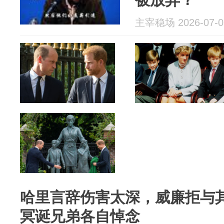
主宰稳场 2026-07-0
哈里言辞伤害太深，威廉拒与其
冥诞兄弟各自悼念