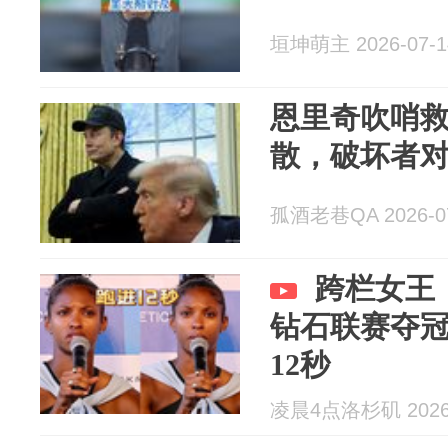
垣坤萌主 2026-07-1
恩里奇吹哨救
散，破坏者
孤酒老巷QA 2026-07
跨栏女王
钻石联赛夺
12秒
凌晨4点洛杉矶 2026-