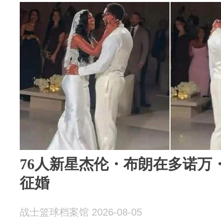
76人新星杰伦・布朗在多诺万
征婚
战士篮球档案馆 2026-08-05