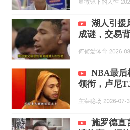
显微镜下的人性 2026
湖人引援
成谜，交易
何侦爱体育 2026-08
NBA最
领衔，卢尼T
主宰稳场 2026-07-3
施罗德直