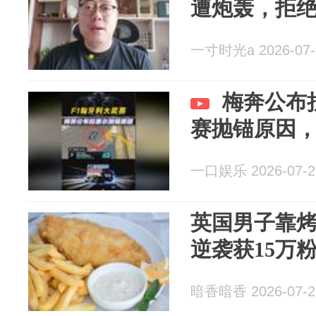
遭炮轰，拒
一寸时光a 2026-07-
梅奔公布
赛抛锚原因
一口娱乐 2026-07-2
英国男子靠烤
逆袭获15万
暗香暗香 2026-07-2