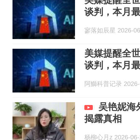
谈判，本月
寥落如辰星 2026-06
美媒提醒全
谈判，本月
阿鰤科普记录 2026-0
吴艳妮海
揭露真相
杨柳心月z 2026-06-