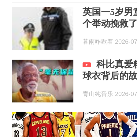
英国一5岁男
个举动挽救
暮雨咋歇着 2026-07
科比真爱
球衣背后的
青山纯音乐 2026-07