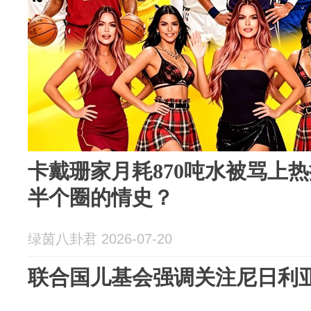
卡戴珊家月耗870吨水被骂上热
半个圈的情史？
绿茵八卦君 2026-07-20
联合国儿基会强调关注尼日利