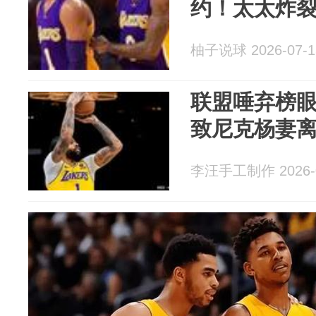
约！太太炸
柚子说球 2026-07-1
联盟唾弃榜眼
致尼克杨妻
李汪手工制作 2026-0