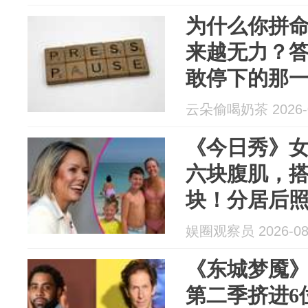
为什么你拼
来越无力？
敢停下的那
云朵偷喝奶茶 2026-0
《今日秀》
六块腹肌，搭
块！分居后
娱圈观察员 2026-08
《东城梦魇
第二季挤进6