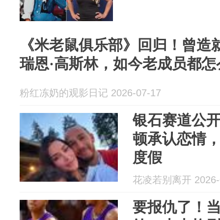
《米老鼠俱乐部》回归！曾造
瑞恩·高斯林，如今老成员都怎
粉红冻奶的观影日记 2026-07-17
银石赛道公
顿承认恋情，
度假
花凌若别离开 2026-0
要报仇了！