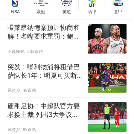
NBA
欧冠
英超
西甲
意甲
曝莱昂纳德案预计协商和
解！名嘴要求重罚：鲍尔
默和小卡都该禁赛一年
罗说NBA
303跟贴
突发！曝利物浦将租借巴
萨队长1年：明夏可买断
曾被查出心理问题
风过乡
48跟贴
硬刚足协！中超队官方要
求换主裁 列出3大争议比
赛：鲁能全上榜
风过乡
83跟贴