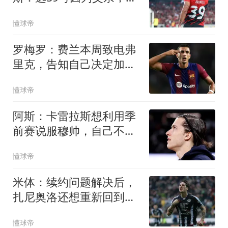
闲时喜爱钓鱼
懂球帝
罗梅罗：费兰本周致电弗
里克，告知自己决定加盟
巴黎的消息
懂球帝
阿斯：卡雷拉斯想利用季
前赛说服穆帅，自己不想
只做豪华替补
懂球帝
米体：续约问题解决后，
扎尼奥洛还想重新回到意
大利国家队
懂球帝