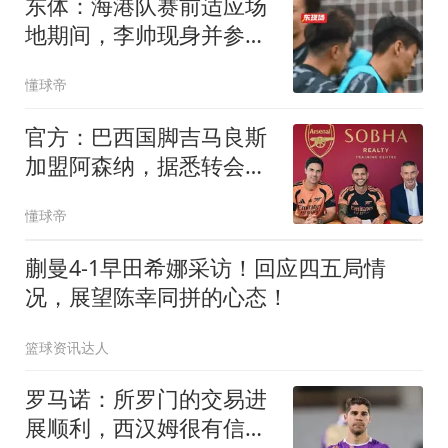
东体：海港队赛前适应场
地期间，李帅现身并参与
合练
懂球帝
官方：巴西国脚吉马良斯
加盟阿森纳，据悉转会费
为7500万镑
懂球帝
蒯曼4-1早田希娜采访！回应四五局情
况，展望陈幸同拼的心态！
篮球资讯达人
罗马诺：所罗门的交易进
展顺利，西汉姆很有信心