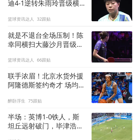
迪4-1逆转朱雨玲晋级横
滨冠军赛四强！
篮球资讯达人
32跟贴
就是不退台全场压制！陈
幸同横扫大藤沙月晋级横
滨冠军赛四强！
篮球资讯达人
66跟贴
联手浓眉！北京水货外援
阿隆德斯签约奇才 场均仅
6.3分告别CBA
醉卧浮生
75跟贴
半场：英博1-0铁人，斯
坦丘远射破门，毕津浩进
球被吹