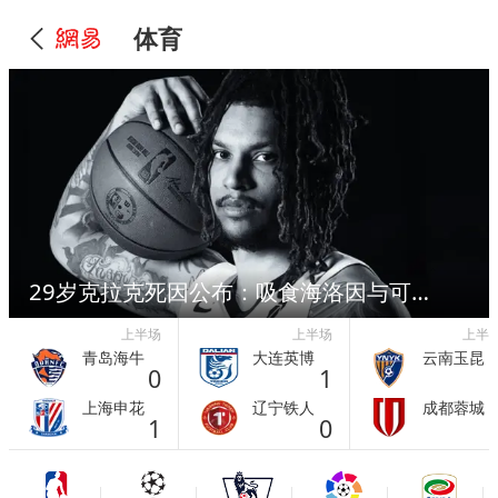
体育
29岁克拉克死因公布：吸食海洛因与可卡因
上半场
上半场
上半
青岛海牛
大连英博
云南玉昆
0
1
上海申花
辽宁铁人
成都蓉城
1
0