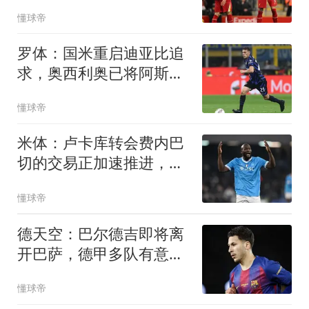
500万欧
懂球帝
罗体：国米重启迪亚比追
求，奥西利奥已将阿斯拉
尼加入报价
懂球帝
米体：卢卡库转会费内巴
切的交易正加速推进，最
快24小时敲定
懂球帝
德天空：巴尔德吉即将离
开巴萨，德甲多队有意引
进
懂球帝