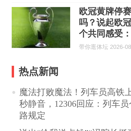
欧冠黄牌停
吗？说起欧
个共同感受：
带你逛体坛 2026-08
热点新闻
魔法打败魔法！列车员高铁
秒静音，12306回应：列车
路规定