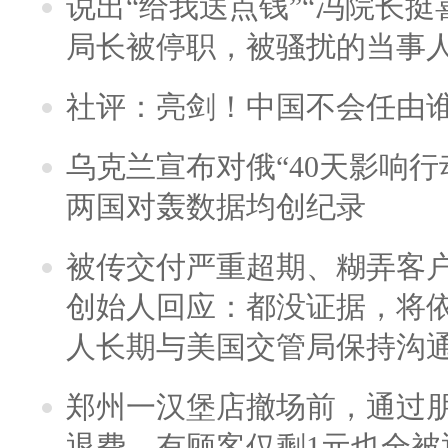
说出“给我送点钱”“冯院长挺
局长被停职，被骚扰的当事
社评：亮剑！中国不会任由
乌克兰宣布对俄“40天影响行
两国对轰数据均创纪录
被传交付严重超期、糊弄客
创始人回应：都没证据，将依
人长期与美国交管局保持沟通
郑州一汉堡店撤场前，通过
退费，有顾客仅剩1元也全被