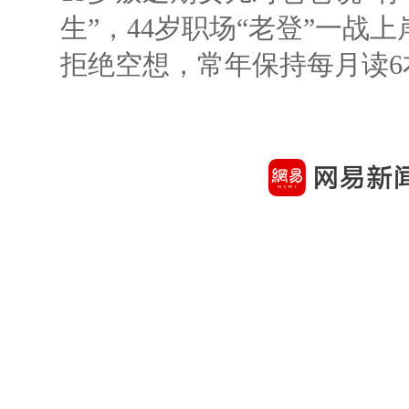
生”，44岁职场“老登”一战上岸
拒绝空想，常年保持每月读6