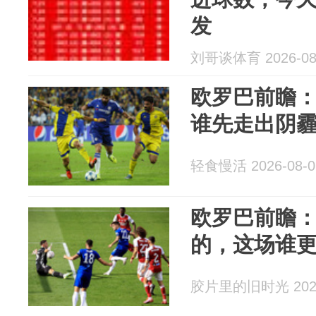
发
刘哥谈体育 2026-08
欧罗巴前瞻
谁先走出阴
轻食慢活 2026-08-0
欧罗巴前瞻
的，这场谁
胶片里的旧时光 2026