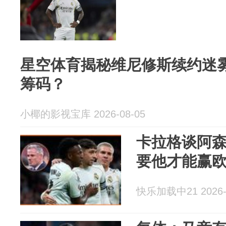
星空体育揭秘维尼修斯续约迷
筹码？
小椰的影视宝库 2026-08-05
卡拉格谈阿
要他才能赢
快乐加载中21 2026-