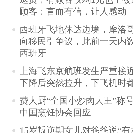
顾客：言而有信，让人感动
西班牙飞地休达边境，摩洛
向移民引争议，此前一天内
西班牙
上海飞东京航班发生严重接近
下降后突然拉升，下飞机时
费大厨“全国小炒肉大王”称
中国烹饪协会回应
15岁叛逆期女儿对爸爸说“