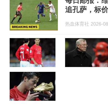
每日邮报：
追孔萨，标价6
热血体育社 2026-08