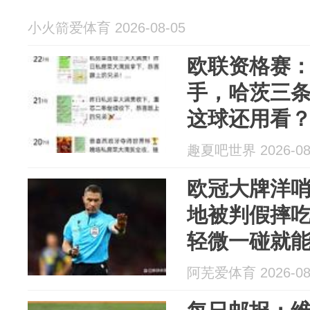
小火箭爱体育 2026-08-05
欧联资格赛：
手，哈茨三
这球还用看
趣夏吧世界 2026-08
欧冠大牌洋
地被判假摔
轻微一碰就
阿芜爱体育 2026-08