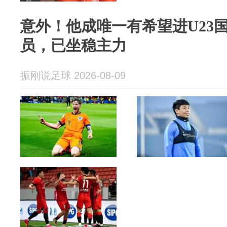
意外！他成唯一有希望进U23
员，已坐稳主力
振刚说足球 2026-08-09