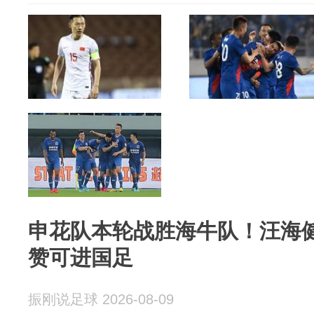
申花队本轮战胜海牛队！汪海
赞可进国足
振刚说足球 2026-08-09