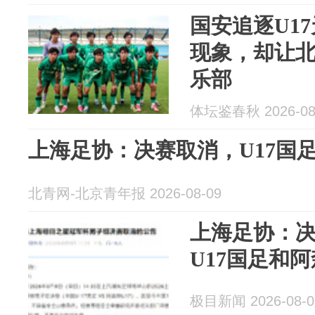
国安追逐U1
现象，却让
乐部
体坛鉴春秋 2026-08
上海足协：决赛取消，U17国
北青网-北京青年报 2026-08-09
上海足协：
U17国足和
极目新闻 2026-08-0