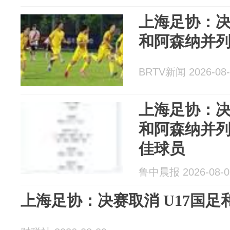
上海足协：决
和阿森纳并
BRTV新闻 2026-08-
上海足协：决
和阿森纳并
佳球员
鲁中晨报 2026-08-0
上海足协：决赛取消 U17国