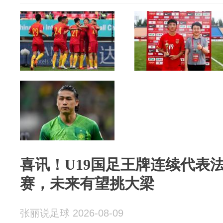
喜讯！U19国足王牌连续代表
赛，未来有望挑大梁
张丽说足球 2026-08-09