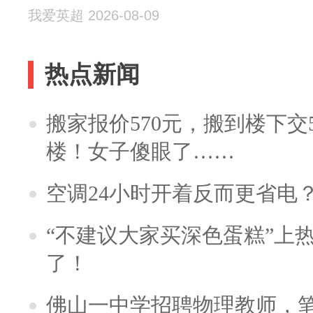
我爱英超 2026-08-09
热点新闻
搬家报价570元，搬到楼下交5
楼！女子傻眼了……
空调24小时开着反而更省电
“不建议大家买深色蛋糕”上
了！
佛山一中学招聘物理教师，笔