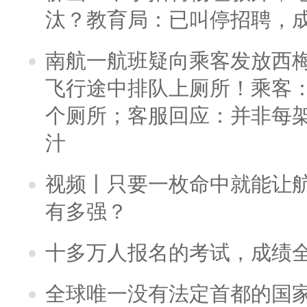
汰？教育局：已叫停招聘，
南航一航班疑向乘客发放西
飞行途中排队上厕所！乘客：
个厕所；客服回应：并非每
汁
视频丨只要一枚命中就能让航母
有多强？
十多万人报名的考试，成绩
全球唯一没有法定首都的国