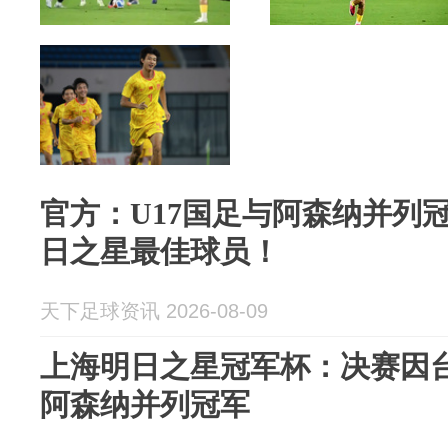
官方：U17国足与阿森纳并列
日之星最佳球员！
天下足球资讯 2026-08-09
上海明日之星冠军杯：决赛因台
阿森纳并列冠军