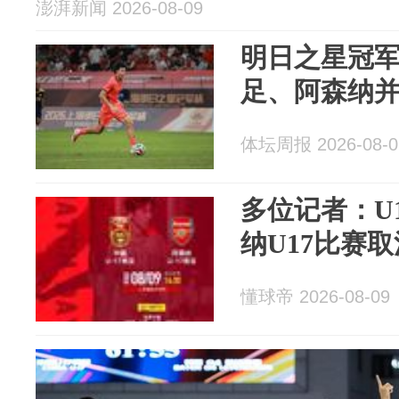
澎湃新闻 2026-08-09
明日之星冠军
足、阿森纳
体坛周报 2026-08-0
多位记者：U
纳U17比赛
懂球帝 2026-08-09