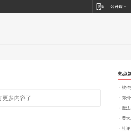
热点
被传交付严重超
有更多内容了
郑州一汉堡店
魔法打败魔
费大厨
社评