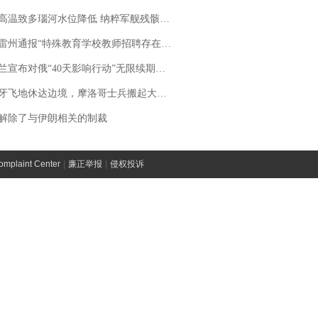
高温致多瑙河水位降低 纳粹军舰残骸重见天日
通报“特殊教育学校教师招聘存在违规行为”：已启动问责程序 副校长被停职
布对俄“40天影响行动”无限续期，7月两国对轰数据均创纪录
休达边境，摩洛哥士兵搬起大石块投向移民引争议，此前一天内数万人从摩洛哥涌入西班牙
解除了与伊朗相关的制裁
laint Center
|
廉正举报
|
侵权投诉