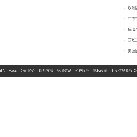
欧洲
广东雷州
乌克兰宣
西班牙飞地
美国
t NetEase
|
公司简介
|
联系方法
|
招聘信息
|
客户服务
|
隐私政策
|
不良信息举报 Comp