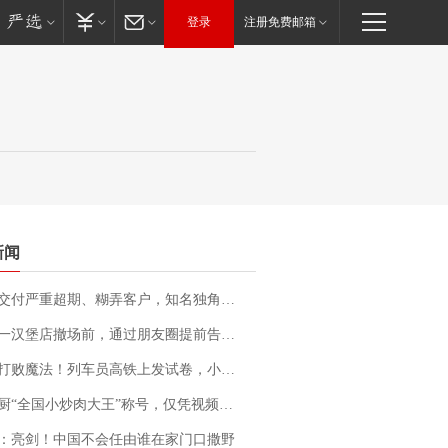
登录
注册免费邮箱
新闻
期、糊弄客户，知名独角兽车企创始人回应：都没证据，将依法采取措施，“本人长期与美国交管局保持沟通，对方表示肯定”
撤场前，通过朋友圈提前告知逐一退费，有顾客仅剩1元也全被退回，分文不少；顾客：言而有信，让人感动
法！列车员高铁上发试卷，小朋友一秒静音，12306回应：列车员个人行为，不是铁路规定
“全国小炒肉大王”称号，仅凭视频评出？中国烹饪协会回应
：亮剑！中国不会任由谁在家门口撒野