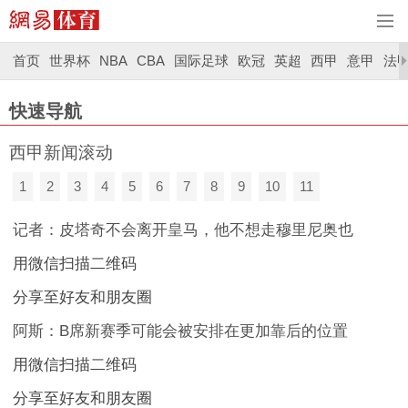
首页
世界杯
NBA
CBA
国际足球
欧冠
英超
西甲
意甲
法
快速导航
西甲新闻滚动
1
2
3
4
5
6
7
8
9
10
11
记者：皮塔奇不会离开皇马，他不想走穆里尼奥也
用微信扫描二维码
分享至好友和朋友圈
阿斯：B席新赛季可能会被安排在更加靠后的位置
用微信扫描二维码
分享至好友和朋友圈