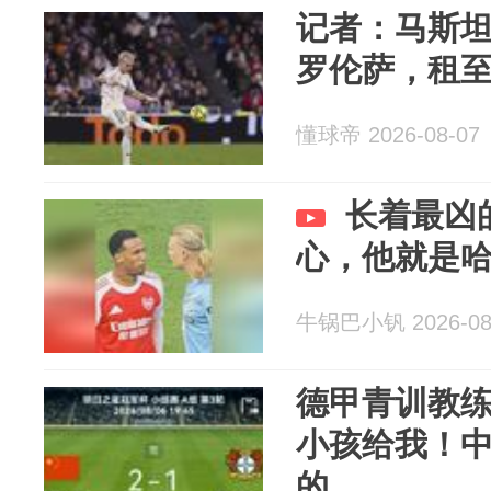
记者：马斯
罗伦萨，租至2
懂球帝 2026-08-07
长着最凶
心，他就是
牛锅巴小钒 2026-08
德甲青训教
小孩给我！
的