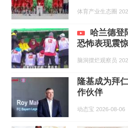
体育产业生态圈 2026
哈兰德登
恐怖表现震
脑洞摆烂观察员 2026
隆基成为拜
作伙伴
动态宝 2026-08-06