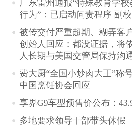
广东雷州通报“特殊教育学校
行为”：已启动问责程序 副
被传交付严重超期、糊弄客
创始人回应：都没证据，将依
人长期与美国交管局保持沟通
费大厨“全国小炒肉大王”称
中国烹饪协会回应
享界G9车型预售价公布：43.
多地要求领导干部带头休假