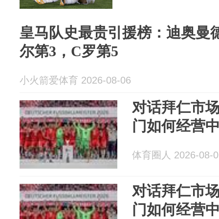
皇马队史最贵引援榜：迪奥曼德
尔第3，C罗第5
小火箭爱体育 2026-08-06
对话拜仁市
门如何经营
体育圈人 2026-08-0
对话拜仁市
门如何经营