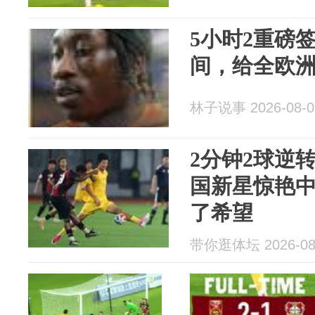
5小时2重磅
间，给全欧
林子说事 2026-08-0
2分钟2球逆
国新星惊艳
了希望
带你逛体坛 2026-08