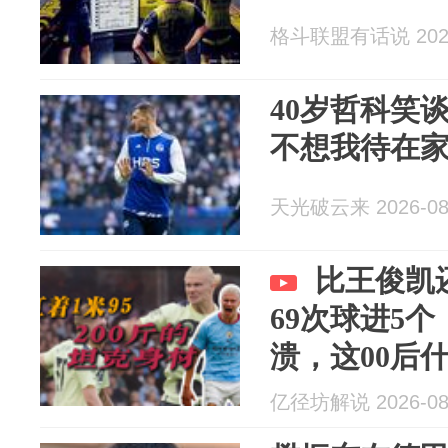
格斗联盟有话说 2026
40岁哲科笑
不想我待在
天光破云来 2026-08
比王俊凯
69次球进5
溃，这00后
亿径坊解说 2026-08