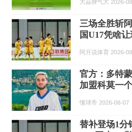
大蒜脾气大 2026-08
三场全胜斩
国U17凭啥
阿月说体育 2026-08
官方：多特蒙
加盟科莫一
懂球帝 2026-08-07
替补登场1分钟