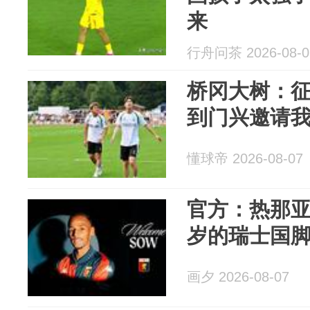
来
行舟问茶 2026-08-0
桥冈大树：
到门兴邀请
懂球帝 2026-08-07
官方：热那亚
岁的瑞士国
画夕 2026-08-07