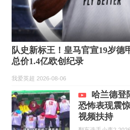
队史新标王！皇马官宣19岁德
总价1.4亿欧创纪录
我爱英超 2026-08-06
哈兰德登
恐怖表现震惊
视频扶持
翻车选手小李2 2026-