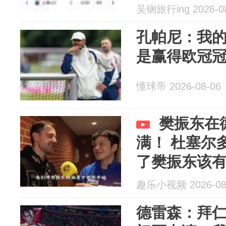
吴锎旅行ing 2026-0
孔帕尼：我
是赢得欧冠
懂球帝 2026-08-06
樊振东在
满！ 杜塞尔
了樊振东该
趣乐小视频 2026-08
德雷森：拜仁