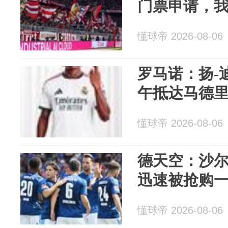
门票申请，
懂球帝 2026-08-06
罗马诺：扬-
午抵达马德
懂球帝 2026-08-06
德天空：沙
迅速被抢购
懂球帝 2026-08-06