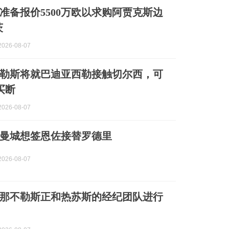
准备报价5500万欧以求购阿贾克斯边
茨
026-08-07
勒斯将就巴迪亚西勒接触切尔西，可
买断
026-08-07
曼城想签恩佐接替罗德里
026-08-07
那不勒斯正和热苏斯的经纪团队进行