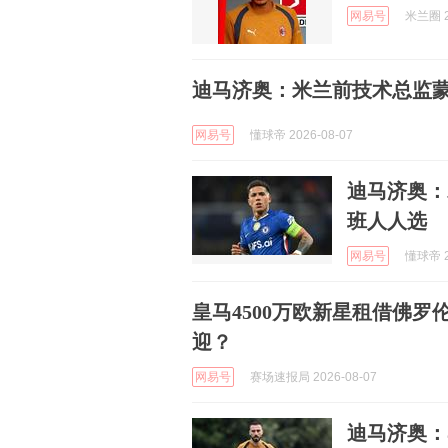
网易号
米兰圈 2
迪马济奥：米兰前技术总监
网易号
懂球帝 2026-08-07
迪马济奥：
班人人选
网易号
懂球帝 2
皇马4500万欧新星租借佛
迎？
网易号
赛场速报局 2026-08-07
迪马济奥：