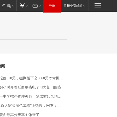
登录
注册免费邮箱
新闻
价570元，搬到楼下交5060元才肯搬上楼！女子傻眼了……
24小时开着反而更省电？电力部门回应
招聘物理教师，笔试前13名均遭淘汰？教育局：已叫停招聘，成立调查组全面核查
建议大家买深色蛋糕”上热搜，网友：天塌了！
表面最高分辨率图像来了