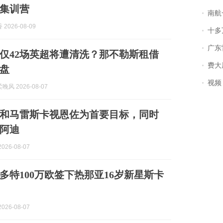
集训营
南航一航班疑向乘
2026-08-09
十多
广东雷州
仅42场英超将遭清洗？那不勒斯租借
费大厨
盘
视频丨
风 2026-08-07
和马雷斯卡视恩佐为首要目标，同时
阿迪
026-08-07
多特100万欧签下热那亚16岁新星斯卡
026-08-07