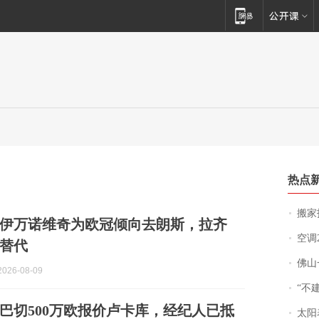
热点
搬家报
伊万诺维奇为欧冠倾向去朗斯，拉齐
空调
替代
佛山一中学
026-08-09
“不
巴切500万欧报价卢卡库，经纪人已抵
太阳