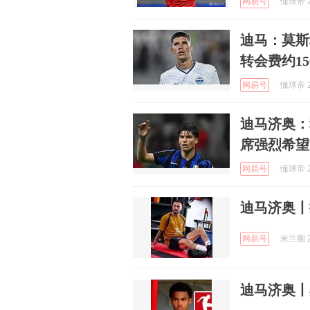
网易号
懂球帝 2
迪马：莫斯
转会费约15
网易号
懂球帝 2
迪马济奥：
席强烈希望
网易号
懂球帝 2
迪马济奥丨
网易号
米兰圈 2
迪马济奥丨