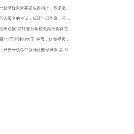
客发放西梅汁，致多名乘客在飞行途中排队上厕所！乘客：机上100多人只有2个厕所；客服回应：并非每架飞机都会发放西梅汁
万人报名的考试，成绩全部作废，公平么？
通报“特殊教育学校教师招聘存在违规行为”：已启动问责程序 副校长被停职
“全国小炒肉大王”称号，仅凭视频评出？中国烹饪协会回应
只要一枚命中就能让航母瘫痪 轰-6J实力有多强？