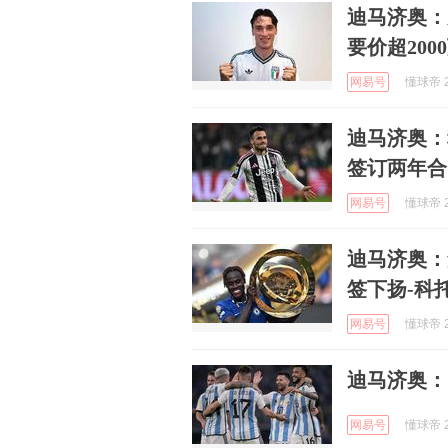
迪马济奥：
要价超200
网易号
懂球帝 2
迪马济奥：
签订两年合
网易号
懂球帝 2
迪马济奥：
签下扬-科
网易号
懂球帝 2
迪马济奥：
网易号
懂球帝 2