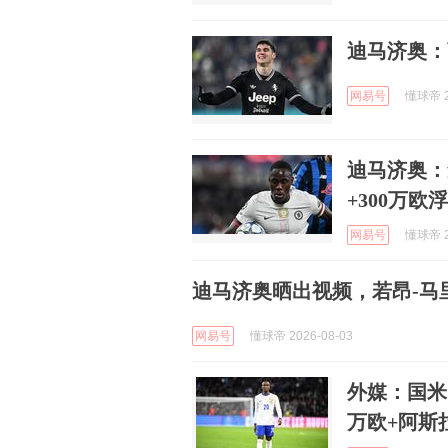
迪马济奥：
网易号
懂球帝 2
迪马济奥：
+300万欧
网易号
懂球帝 2
迪马济奥晒出视频，若昂-马
网易号
懂球帝 2026-08-03
外媒：国米
万欧+阿斯