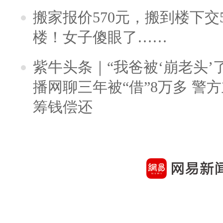
搬家报价570元，搬到楼下交5
楼！女子傻眼了……
紫牛头条｜“我爸被‘崩老头’
播网聊三年被“借”8万多 警
筹钱偿还