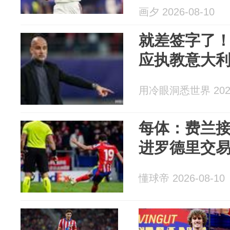
画夕 2026-08-10
就差签字了
应执教意大
用冷眼洞悉世界 2026
每体：费兰
进罗德里交
懂球帝 2026-08-10