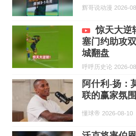
辉哥说动漫 2026-08
惊天大逆
塞门约助攻双
城翻盘
呼呼历史论 2026-08
阿什利-扬：
联的赢家氛
懂球帝 2026-08-10
沃克将率伯