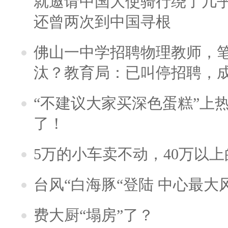
就邀请中国大使骑行绕了几
还曾两次到中国寻根
佛山一中学招聘物理教师，笔
汰？教育局：已叫停招聘，
“不建议大家买深色蛋糕”上
了！
5万的小车卖不动，40万以
台风“白海豚“登陆 中心最大
费大厨“塌房”了？