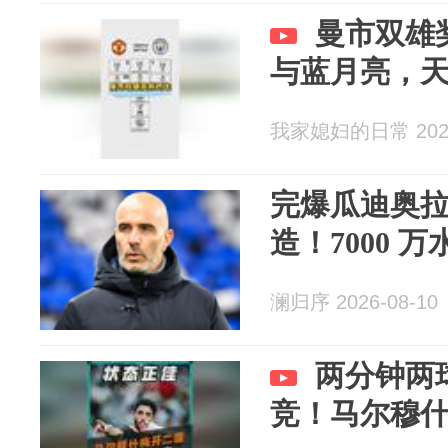
曼市双雄
与蓝月亮，
我家媳妇的日常 2026
完爆瓜迪奥
造！7000 
澜归序 2026-08-10
两分钟两
竞！马尔穆