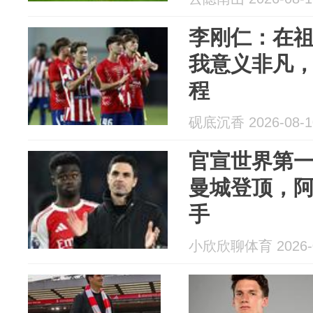
李刚仁：在
我意义非凡
程
砚底沉香 2026-08-1
官宣世界第
曼城登顶，
手
小欣欣聊体育 2026-0