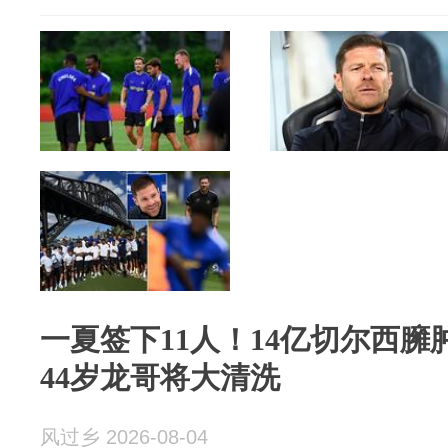
一夏签下11人！14亿切尔西臃
44岁龙哥将大清洗
风过乡 2026-08-04