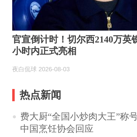
官宣倒计时！切尔西2140万
小时内正式亮相
夜白侃球 2026-08-03
热点新闻
费大厨“全国小炒肉大王”称
中国烹饪协会回应