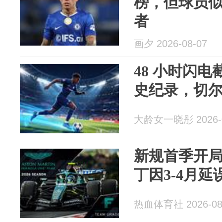
榜，但球员
者
画夕 2026-08-07
48 小时闪电
史纪录，切
大龄女一晓彤 2026-0
新规首季开
丁因3-4月
热血体育社 2026-08