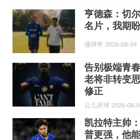
亨德森：切
名片，我期
懂球帝 2026-08-04
告别极端青
老将非转变
修正
云儿评球 2026-08-0
凯拉特主帅
普更强，他