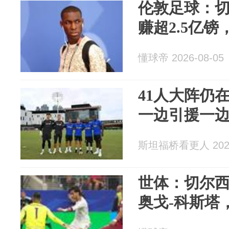
伦敦足球：
赚超2.5亿
懂球帝 2026-08-05
41人大阵仍
一边引援一
斯坦福桥看更人 2026
世体：切尔
奥戈-科斯塔，