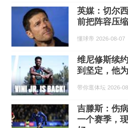
英媒：切尔西
前把阵容压缩
懂球帝 2026-08-07
维尼修斯续约
到坚定，他
带你逛体坛 2026-08
吉滕斯：伤
一个赛季，