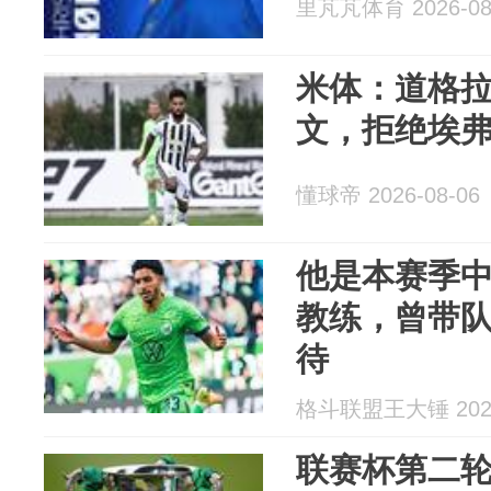
里芃芃体育 2026-08
米体：道格拉
文，拒绝埃
懂球帝 2026-08-06
他是本赛季
教练，曾带
待
格斗联盟王大锤 2026
联赛杯第二轮