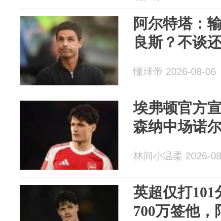
阿尔特塔：
良斯？不谈
懂球帝 2026-08-06
埃弗顿官方宣
森纳中场诺
林间小温柔 2026-08
英超仅打10
700万签他