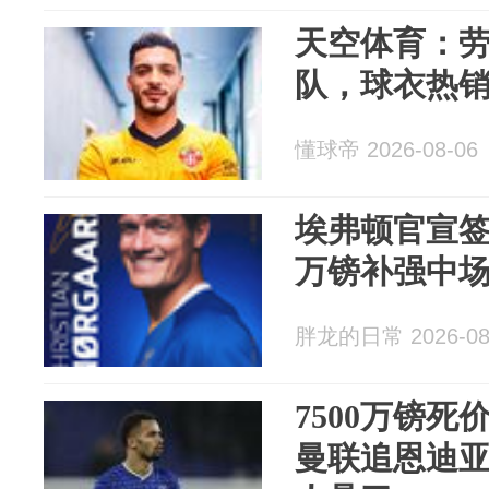
天空体育：劳
队，球衣热销
懂球帝 2026-08-06
埃弗顿官宣签
万镑补强中
胖龙的日常 2026-08
7500万镑
曼联追恩迪