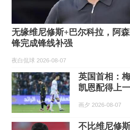
无缘维尼修斯+巴尔科拉，阿
锋完成锋线补强
夜白侃球 2026-08-07
英国首相：
凯恩配得上
画夕 2026-08-07
不比维尼修