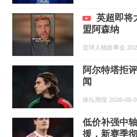
英超即将
盟阿森纳
篮球人物故事会 2026
阿尔特塔拒
闻
体坛周报 2026-08-0
低价补强中
援，新赛季