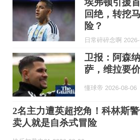
埃弗顿引援
回绝，转挖
险？
日常碎碎念啊 2026-0
卫报：阿森
萨，维拉要价6
懂球帝 2026-08-06
2名主力遭英超挖角！科林斯
卖人就是自杀式冒险