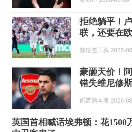
拒绝躺平！
联，还要在
郭錉包工头 2026-08
豪砸天价！
错失维尼修斯
奶盖熊本熊 2026-08
英国首相喊话埃弗顿：花150