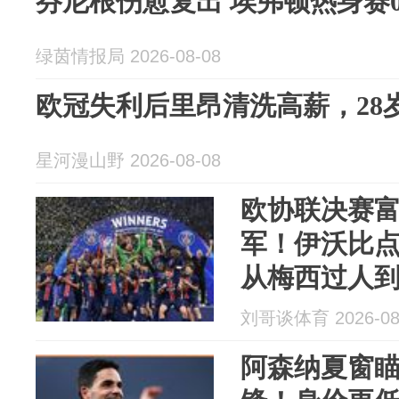
芬尼根伤愈复出 埃弗顿热身赛0
绿茵情报局 2026-08-08
欧冠失利后里昂清洗高薪，28
星河漫山野 2026-08-08
欧协联决赛
军！伊沃比
从梅西过人
刘哥谈体育 2026-08
阿森纳夏窗瞄