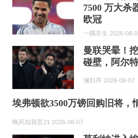
7500 万大
欧冠
一隅非生 2026-08-0
曼联哭晕！
碰壁，阿尔
澜归序 2026-08-07
埃弗顿欲3500万镑回购旧将
晚风知我意21 2026-08-07