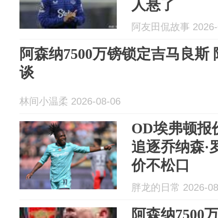
人悬了
阿友田侃故事 2026-0
阿森纳7500万镑锁定吉马良斯
谈
林间小温柔 2026-08-06
OD埃弗顿报价
追逐乔纳森·
价不松口
胖龙的日常 2026-08
阿森纳750