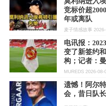
莫利纳进入
竞标价超20
年或离队
麦子情感故事 2026-0
电讯报：20
变了新签约
构；记者：
引进德拉普
MUREDS 2026-08-
遗憾！阿尔特
会，昔日队