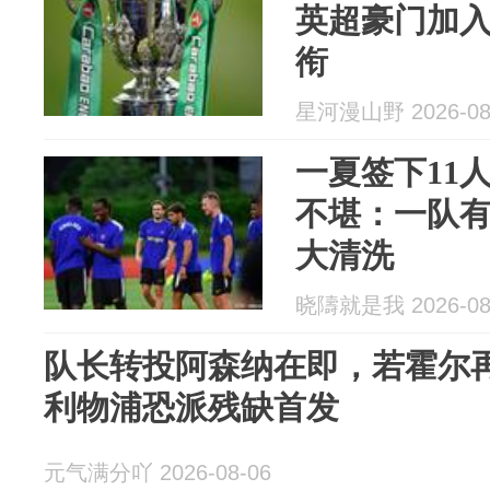
英超豪门加
衔
星河漫山野 2026-08
一夏签下11
不堪：一队有
大清洗
晓隯就是我 2026-08
队长转投阿森纳在即，若霍尔
利物浦恐派残缺首发
元气满分吖 2026-08-06