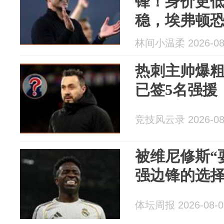
锋！身价更
稳，埃弗顿
林间小温柔 2026-08
热刺主帅爆粗
已签5名强援
竞技风云录 2026-08
被维尼修斯“
强边锋的选
体坛周报 2026-08-0