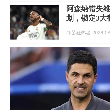
阿森纳错失维
划，锁定3大
绿茵狂热者 2026-08