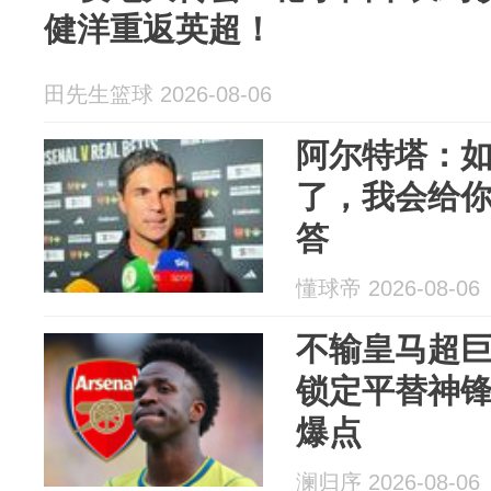
健洋重返英超！
田先生篮球 2026-08-06
阿尔特塔：
了，我会给
答
懂球帝 2026-08-06
不输皇马超巨！
锁定平替神
爆点
澜归序 2026-08-06