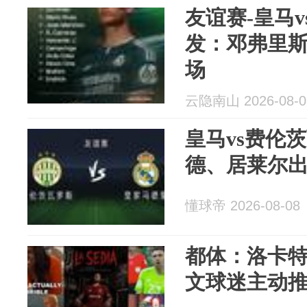
友谊赛-皇马
发：邓弗里
场
云隐南山 2026-08-0
皇马vs费伦
德、居莱尔
懂球帝 2026-08-08
都体：洛卡
文球迷主动