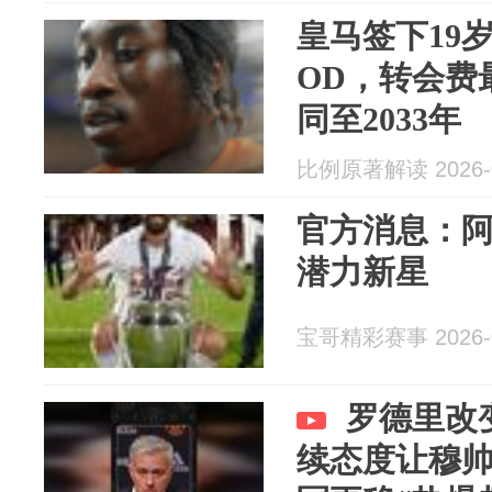
皇马签下19
OD，转会费
同至2033年
比例原著解读 2026-0
官方消息：
潜力新星
宝哥精彩赛事 2026-0
罗德里改
续态度让穆