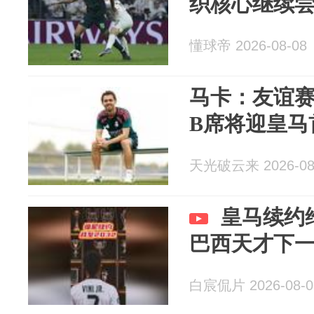
织核心继续
懂球帝 2026-08-08
马卡：友谊
B席将迎皇马
天光破云来 2026-08
皇马续约
巴西天才下
白宸侃片 2026-08-0