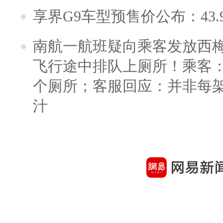
享界G9车型预售价公布：43.
南航一航班疑向乘客发放西
飞行途中排队上厕所！乘客：
个厕所；客服回应：并非每
汁