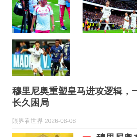
穆里尼奥重塑皇马进攻逻辑，
长久困局
眼界看世界 2026-08-08