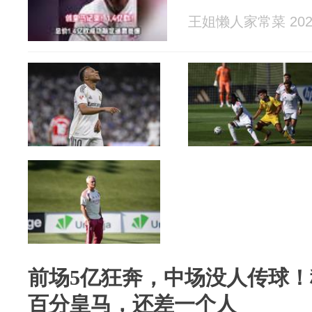
王姐懒人家常菜 2026
前场5亿狂奔，中场没人传球
百分皇马，还差一个人