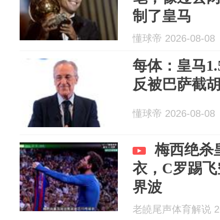
制了皇马
懂球帝 2026-08-08
每体：皇马1
反被巴萨截
懂球帝 2026-08-08
梅西绝杀
衣，C罗踢飞
界波
老皢尾声体育解说 202