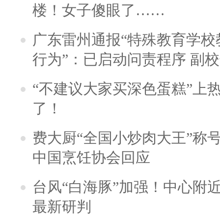
楼！女子傻眼了……
广东雷州通报“特殊教育学校
行为”：已启动问责程序 副
“不建议大家买深色蛋糕”上
了！
费大厨“全国小炒肉大王”称
中国烹饪协会回应
台风“白海豚”加强！中心附近
最新研判