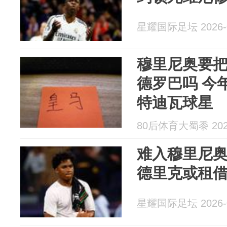
星耀国际足坛 2026-0
穆里尼奥要
德罗巴吗 今年皇马最贵新援是科
特迪瓦球星
80后体育大蜀黍 2026
难入穆里尼
德里克或租
星耀国际足坛 2026-0