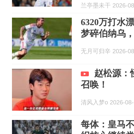
兰亭墨未干 2026-08
6320万打
梦碎伯纳乌
无月可归辛 2026-08
赵松源：
召唤！
清风入梦o 2026-08-
每体：皇马