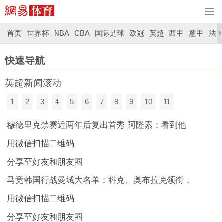
首页
世界杯
NBA
CBA
国际足球
欧冠
英超
西甲
意甲
法
快速导航
英超新闻滚动
1
2
3
4
5
6
7
8
9
10
11
穆德里克禁赛近两年后复出首秀 阿隆索：看到他
用微信扫描二维码
分享至好友和朋友圈
马竞韩国行战曼城大名单：科克、奥布拉克领衔，
用微信扫描二维码
分享至好友和朋友圈