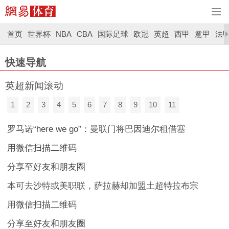
首页
世界杯
NBA
CBA
国际足球
欧冠
英超
西甲
意甲
法
快速导航
英超新闻滚动
1
2
3
4
5
6
7
8
9
10
11
罗马诺“here we go”：曼联门将巴因迪尔租借塞
用微信扫描二维码
分享至好友和朋友圈
本可去沙特或美职联，萨拉赫却加盟土超特拉布宗
用微信扫描二维码
分享至好友和朋友圈