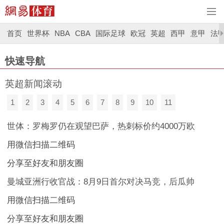
首页
世界杯
NBA
CBA
国际足球
欧冠
英超
西甲
意甲
法
快速导航
英超新闻滚动
1
2
3
4
5
6
7
8
9
10
11
世体：罗梅罗仍在观望巴萨，热刺标价约4000万欧
用微信扫描二维码
分享至好友和朋友圈
曼城亚洲行收官战：8月9日首尔对决马竞，后瓜帅
用微信扫描二维码
分享至好友和朋友圈