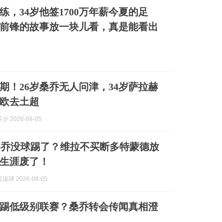
练，34岁他签1700万年薪今夏的足
前锋的故事放一块儿看，真是能看出
期！26岁桑乔无人问津，34岁萨拉赫
万欧去土超
 2026-08-05
桑乔没球踢了？维拉不买断多特蒙德放
生涯废了！
球 2026-08-05
先生踢低级别联赛？桑乔转会传闻真相澄