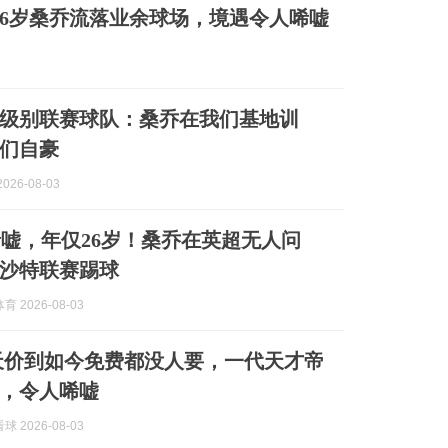
26岁桑乔流落业余球场，境遇令人唏嘘
0级别联赛球队：桑乔在我们基地训
们自豪
026-08-03
嘘，年仅26岁！桑乔在英超无人问
沙特联赛踢球
 2026-08-03
欧天价到如今免费都没人要，一代天才帝
，令人唏嘘
 2026-08-03