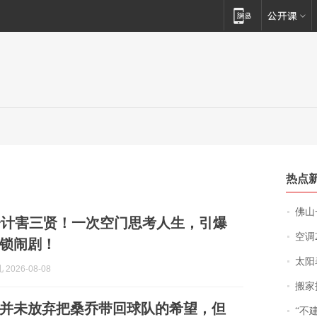
热点
佛山一中学
一计害三贤！一次空门思考人生，引爆
空调
锁闹剧！
太阳
2026-08-08
搬家报
并未放弃把桑乔带回球队的希望，但
“不