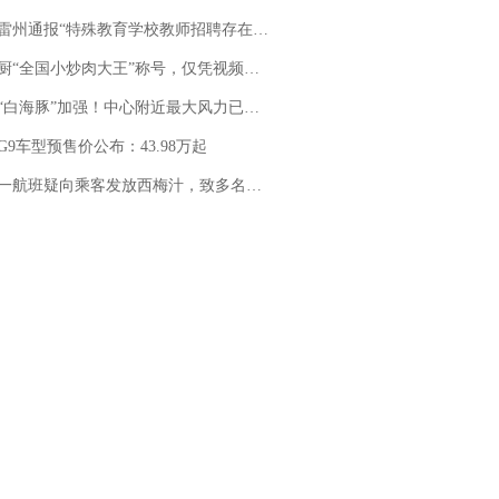
通报“特殊教育学校教师招聘存在违规行为”：已启动问责程序 副校长被停职
“全国小炒肉大王”称号，仅凭视频评出？中国烹饪协会回应
白海豚”加强！中心附近最大风力已达15级 最新研判
G9车型预售价公布：43.98万起
客发放西梅汁，致多名乘客在飞行途中排队上厕所！乘客：机上100多人只有2个厕所；客服回应：并非每架飞机都会发放西梅汁