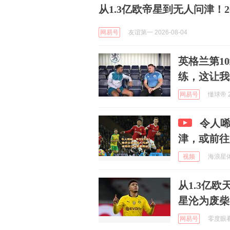
从1.3亿欧帝星到无人问津！
网易号
友谊第一 2026-08-04
英格兰第1
练，这让我
网易号
懂球帝 2
令人唏
津，或前往
视频
海浪星体育
从1.3亿
星沦为废柴
网易号
零度眼看球