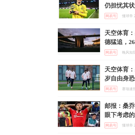
仍担忧其状
网易号
懂球帝 2
天空体育：
德猛追，2
网易号
晚风知我意
天空体育：
岁自由身恐
网易号
赛场速报局
邮报：桑乔
眼下考虑的
网易号
懂球帝 2