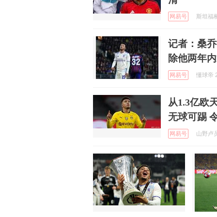
网易号
斯坦福桥看
记者：桑乔
除他两年内
网易号
懂球帝 2
从1.3亿
无球可踢 
网易号
山野卢员外