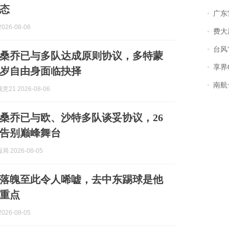
态
广东雷州
026-08-06
费大厨
台风“
桑乔已与多队达成原则协议，多特蒙
享界
6岁自由身面临抉择
南航一航班疑向乘
21 2026-08-06
桑乔已与欧、沙特多队谈妥协议，26
告别巅峰舞台
 2026-08-05
落魄至此令人唏嘘，去中东踢球是他
重点
026-08-05