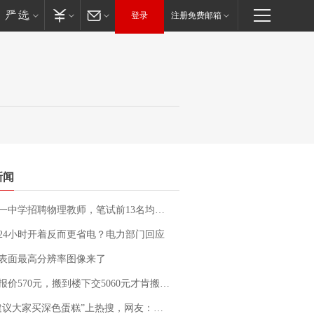
登录
注册免费邮箱
新闻
招聘物理教师，笔试前13名均遭淘汰？教育局：已叫停招聘，成立调查组全面核查
24小时开着反而更省电？电力部门回应
表面最高分辨率图像来了
价570元，搬到楼下交5060元才肯搬上楼！女子傻眼了……
建议大家买深色蛋糕”上热搜，网友：天塌了！