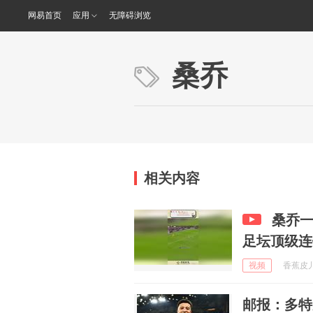
网易首页
应用
无障碍浏览
桑乔
相关内容
桑乔
足坛顶级连
视频
香蕉皮儿 
邮报：多特