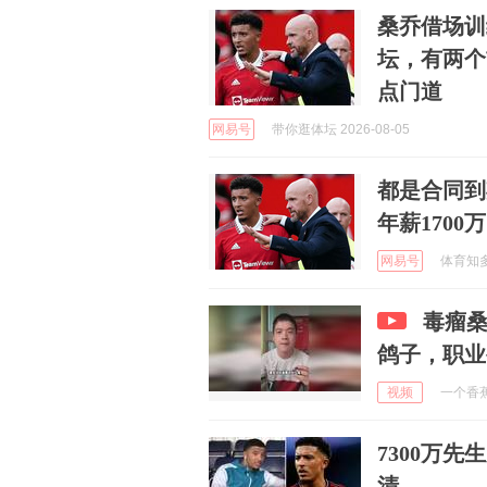
桑乔借场训
坛，有两个
点门道
网易号
带你逛体坛 2026-08-05
都是合同到
年薪1700
网易号
体育知多少
毒瘤
鸽子，职业
视频
一个香蕉说
7300万
清