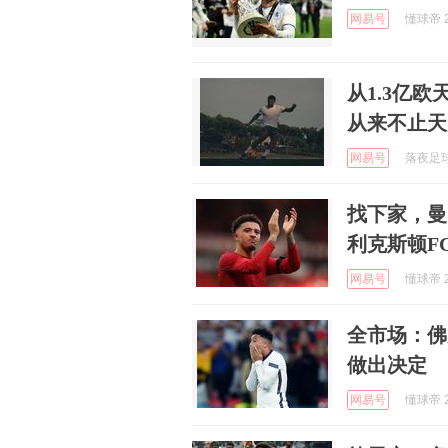
网易号
懂球帝 2
从1.3亿
从来不止天
网易号
落夜足球 
找下家，曼
利克斯顿F
网易号
懂球帝 2
全市场：佛
做出决定
网易号
懂球帝 2