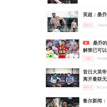
英超：桑乔
网易号
大鱼的生活
桑乔
解禁已可以
视频
Shoot体
昔日大英帝
离开曼联无
网易号
球叮足球 
鲁尔新闻：