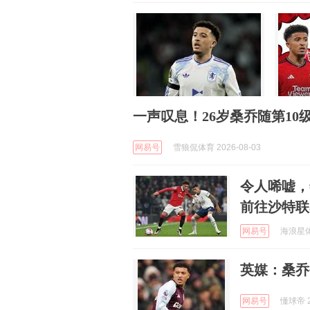
一声叹息！26岁桑乔随第10
网易号
雪狼侃体育 2026-08-03
令人唏嘘，
前往沙特联
网易号
海浪星体育
英媒：桑乔
网易号
懂球帝 2