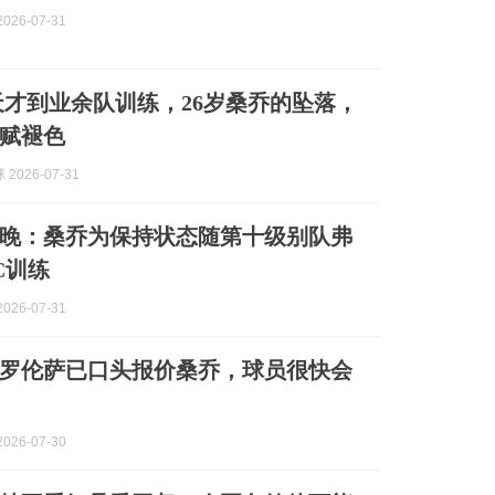
026-07-31
欧天才到业余队训练，26岁桑乔的坠落，
赋褪色
2026-07-31
晚：桑乔为保持状态随第十级别队弗
C训练
026-07-31
罗伦萨已口头报价桑乔，球员很快会
026-07-30