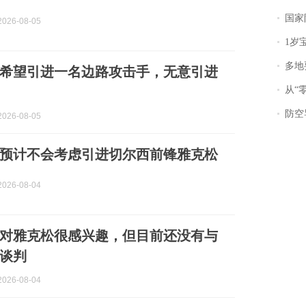
国家防
026-08-05
1岁宝宝碰
多地
希望引进一名边路攻击手，无意引进
从“零风
防空导
026-08-05
预计不会考虑引进切尔西前锋雅克松
026-08-04
对雅克松很感兴趣，但目前还没有与
谈判
026-08-04