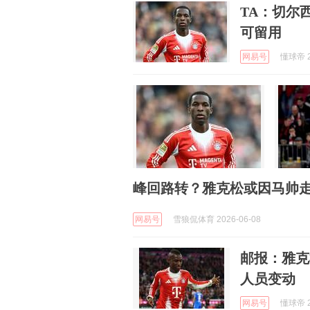
TA：切尔
可留用
网易号
懂球帝 2
峰回路转？雅克松或因马帅走
网易号
雪狼侃体育 2026-06-08
邮报：雅克
人员变动
网易号
懂球帝 2