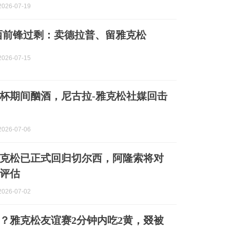
026-07-19
西前锋过剩：卖德拉普、留雅克松
026-07-15
杯期间酗酒，尼古拉-雅克松社媒回击
026-07-06
克松已正式回归切尔西，阿隆索将对
评估
026-07-02
？雅克松‌友谊赛2分钟内吃2黄，叕‌被