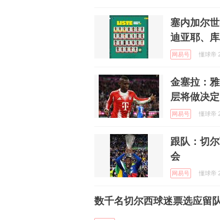
塞内加尔世
迪亚耶、库
网易号
懂球帝 2
金塞拉：雅
层将做决定
网易号
懂球帝 2
跟队：切尔
会
网易号
懂球帝 2
数千名切尔西球迷票选应留