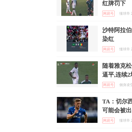
红牌罚下
网易号
懂球帝 2
沙特阿拉伯
染红
网易号
懂球帝 2
随着雅克松近
逼平,连续
网易号
侧身凌空斩
TA：切尔
可能会被出
网易号
懂球帝 2