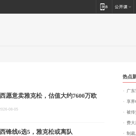
热点
广东雷州
西愿意卖雅克松，估值大约7600万欧
享界
026-08-05
被传交付严重超
费大厨
西锋线6选5，雅克松或离队
制裁