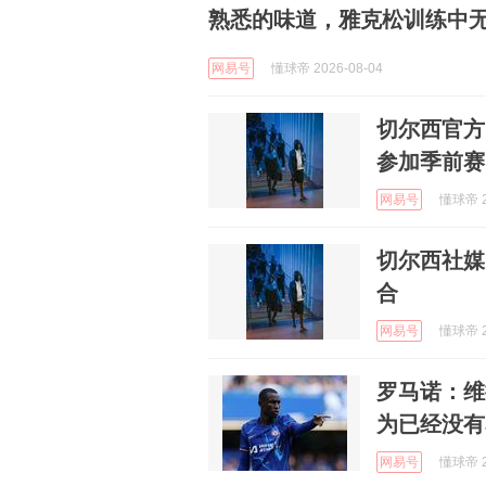
熟悉的味道，雅克松训练中
网易号
懂球帝 2026-08-04
切尔西官方
参加季前赛
网易号
懂球帝 2
切尔西社媒
合
网易号
懂球帝 2
罗马诺：维
为已经没有
网易号
懂球帝 2