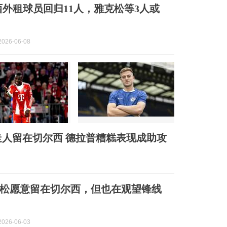
西外租球员回归11人，雅克松等3人或
026-06-08
人留在切尔西 德拉普糟糕表现成助攻
松愿意留在切尔西，但也在观望锋线
026-06-03