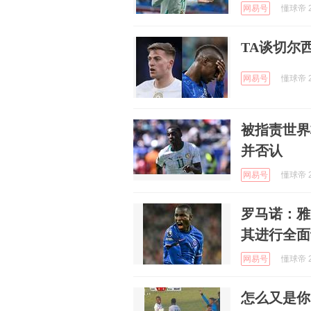
网易号
懂球帝 2
TA谈切尔
网易号
懂球帝 2
被指责世界
并否认
网易号
懂球帝 2
罗马诺：雅
其进行全面
网易号
懂球帝 2
怎么又是你