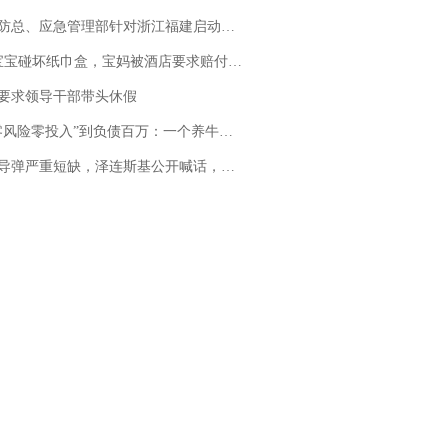
总、应急管理部针对浙江福建启动防汛防台风四级应急响应
坏纸巾盒，宝妈被酒店要求赔付924元！三亚一酒店回复：骨瓷定制！网友一查价格，吵翻了
要求领导干部带头休假
险零投入”到负债百万：一个养牛项目崩盘后，谁该为农户的贷款买单丨红星调查
弹严重短缺，泽连斯基公开喊话，乌克兰失去导弹拦截能力？