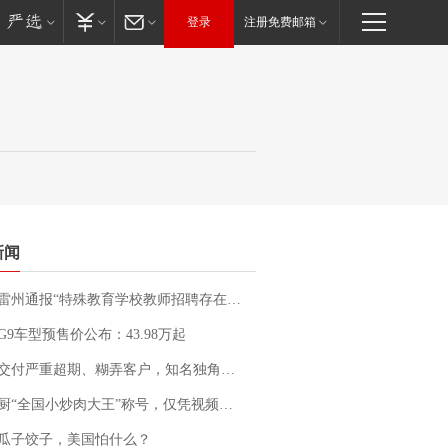
登录
注册免费邮箱
新闻
通报“特殊教育学校教师招聘存在违规行为”：已启动问责程序 副校长被停职
G9车型预售价公布：43.98万起
期、糊弄客户，知名独角兽车企创始人回应：都没证据，将依法采取措施，“本人长期与美国交管局保持沟通，对方表示肯定”
“全国小炒肉大王”称号，仅凭视频评出？中国烹饪协会回应
瓜子饺子，美国怕什么？