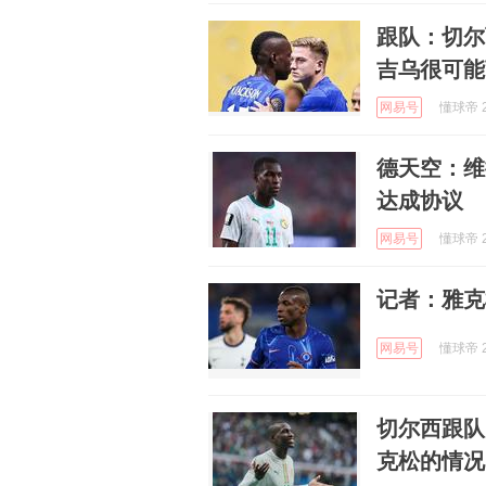
跟队：切尔
吉乌很可能
网易号
懂球帝 2
德天空：维
达成协议
网易号
懂球帝 2
记者：雅克
网易号
懂球帝 2
切尔西跟队
克松的情况