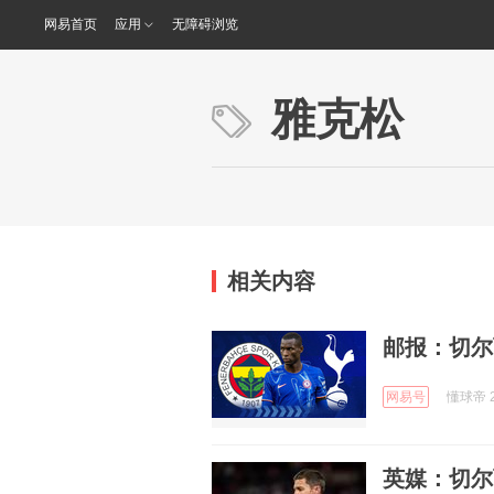
网易首页
应用
无障碍浏览
雅克松
相关内容
邮报：切尔
网易号
懂球帝 2
英媒：切尔