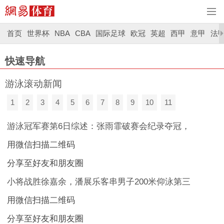
首页
世界杯
NBA
CBA
国际足球
欧冠
英超
西甲
意甲
法
快速导航
游泳滚动新闻
1
2
3
4
5
6
7
8
9
10
11
游泳冠军赛第6日综述：张雨霏破赛会纪录夺冠，
用微信扫描二维码
分享至好友和朋友圈
小将战胜徐嘉余，潘展乐客串男子200米仰泳第三
用微信扫描二维码
分享至好友和朋友圈