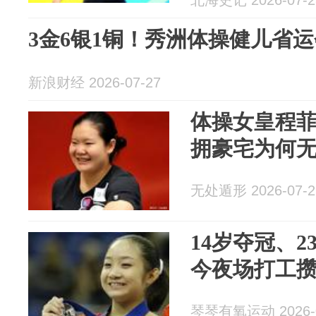
北海史记 2026-07-2
3金6银1铜！秀洲体操健儿省
新浪财经 2026-07-27
体操女皇程菲
拥豪宅为何
无处遁形 2026-07-2
14岁夺冠、
今夜场打工
琴琴有氧运动 2026-0