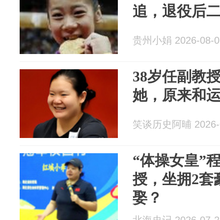
追，退役后
贵州小娟 2026-08-0
38岁任副教
她，原来和
笑谈历史阿晡 2026-0
“体操女皇”
授，坐拥2套
娶？