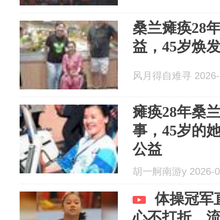
桑兰瘫痪28
益，45岁焕
风月得自难寻 2026-0
瘫痪28年桑
事，45岁的
公益
胡一舸南游y 2026-0
体操冠军
心不打折，