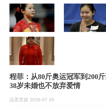
程菲：从80斤奥运冠军到200
38岁未婚也不放弃爱情
品茗赏娱 2026-07-19