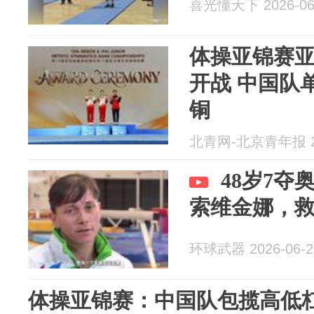
喜光懂天下 2026-06
体操亚锦赛
开战 中国队
铜
北青网-北京青年报 20
48岁7
索维金娜，
环球武器 2026-06-2
体操亚锦赛：中国队包揽高低