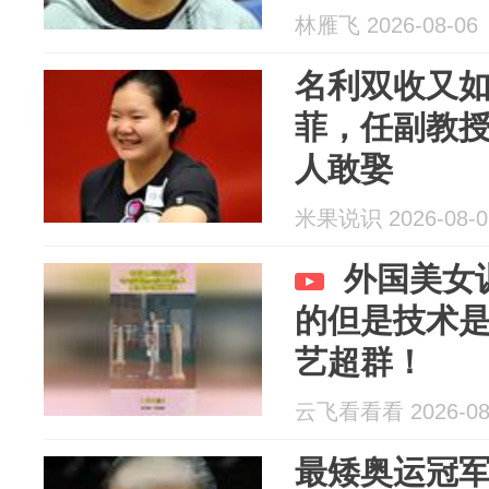
林雁飞 2026-08-06
名利双收又
菲，任副教授
人敢娶
米果说识 2026-08-0
外国美女
的但是技术
艺超群！
云飞看看看 2026-08
最矮奥运冠军