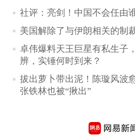
社评：亮剑！中国不会任由
美国解除了与伊朗相关的制
卓伟爆料天王巨星有私生子
辨，实锤何时到来？
拔出萝卜带出泥！陈璇风波
张铁林也被“揪出”