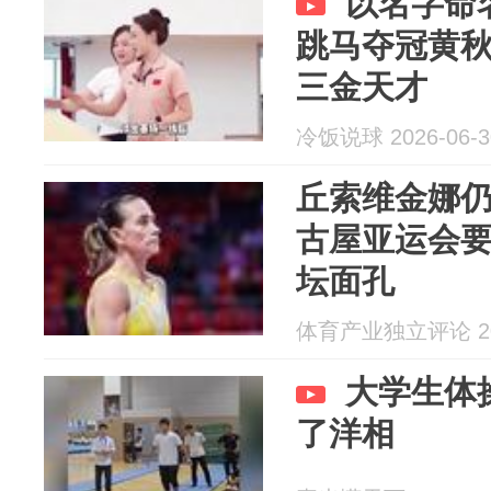
以名字命
跳马夺冠黄
三金天才
冷饭说球 2026-06-3
丘索维金娜仍
古屋亚运会要
坛面孔
体育产业独立评论 202
大学生体
了洋相