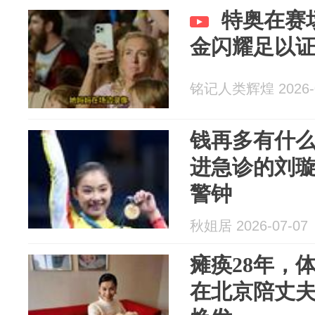
特奥在赛
金闪耀足以
铭记人类辉煌 2026-0
钱再多有什么
进急诊的刘
警钟
秋姐居 2026-07-07
瘫痪28年，
在北京陪丈夫