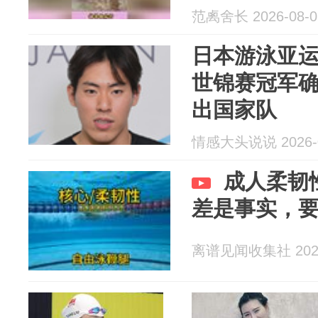
范禼舍长 2026-08-0
日本游泳亚
世锦赛冠军
出国家队
情感大头说说 2026-0
成人柔韧
差是事实，
离谱见闻收集社 2026