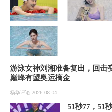
游泳女神刘湘准备复出，回击变
巅峰有望奥运摘金
杨华评论 2026-08-04
51秒77，5