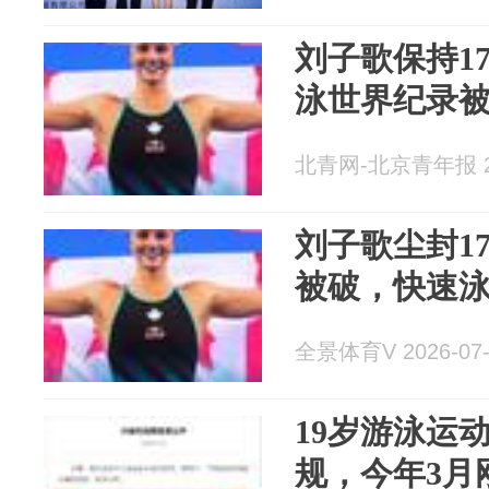
刘子歌保持17
泳世界纪录
北青网-北京青年报 20
刘子歌尘封17
被破，快速
全景体育V 2026-07-
19岁游泳运
规，今年3月