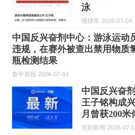
泳
懂球帝 2026-07-04
中国反兴奋剂中心：游泳运动
违规，在赛外被查出禁用物质
瓶检测结果
鲁中晨报 2026-07-04
中国反兴奋
王子铭构成兴
月曾获200
位
吉刻新闻 2026-07-0