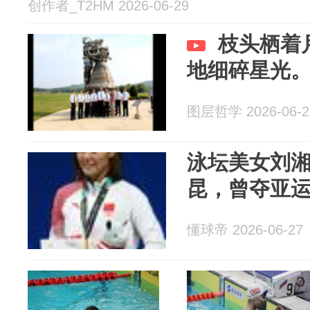
创作者_T2HM 2026-06-29
枝头栖着
地细碎星光
图层哲学 2026-06-2
泳坛美女刘湘
昆，曾夺亚运
懂球帝 2026-06-27