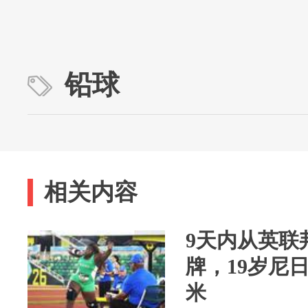
铅球
相关内容
9天内从英联
牌，19岁尼日
米