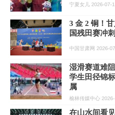
宁夏女儿 2026-07-1
3 金 2 铜
国残田赛冲
中国甘肃网 2026-07
湿滑赛道难
学生田径锦
属
榆林传媒中心 2026-0
在山水间看