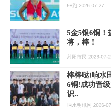
98跑 2026-07-27
5金5银6铜
将，棒！
射阳市民 2026-07-2
棒棒哒!响水
6铜!成功晋
识..
响水明讯网 2026-07