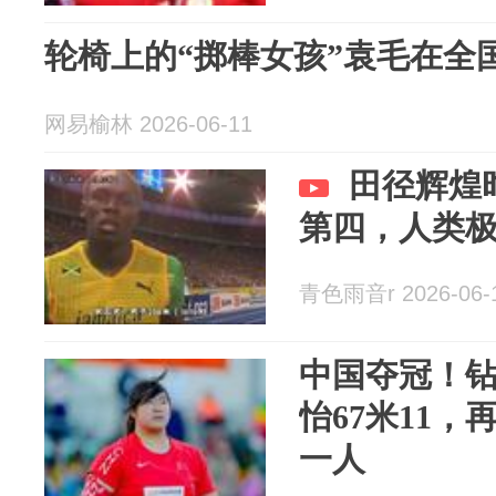
轮椅上的“掷棒女孩”袁毛在全
网易榆林 2026-06-11
田径辉煌
第四，人类
青色雨音r 2026-06-
中国夺冠！
怡67米11
一人