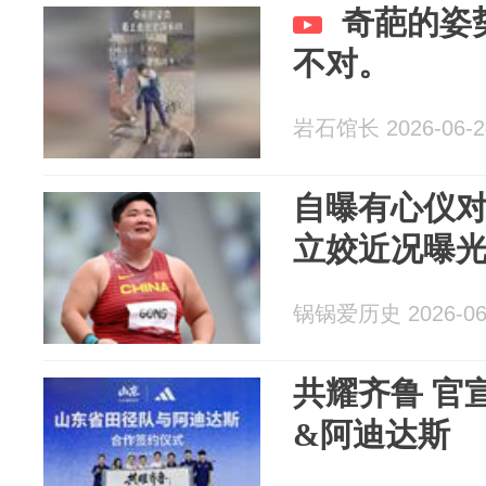
奇葩的姿
不对。
岩石馆长 2026-06-2
自曝有心仪
立姣近况曝
锅锅爱历史 2026-06
共耀齐鲁 官
&阿迪达斯