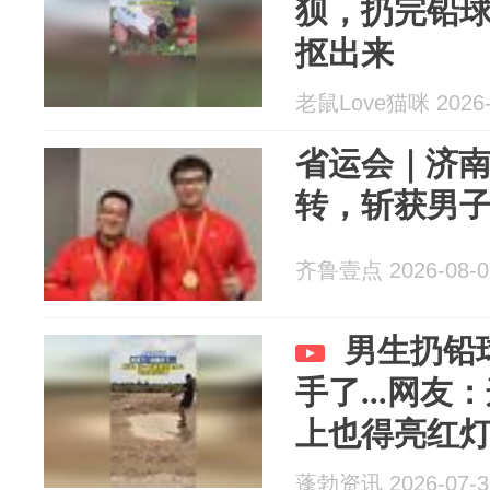
狈，扔完铅
抠出来
老鼠Love猫咪 2026-
省运会｜济
转，斩获男
齐鲁壹点 2026-08-0
男生扔铅
手了...网
上也得亮红
蓬勃资讯 2026-07-3