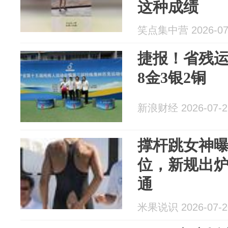
这种成绩
笑点集中营 2026-07
捷报！省残
8金3银2铜
新浪财经 2026-07-2
撑杆跳女神
位，新规出
通
米果说识 2026-07-2