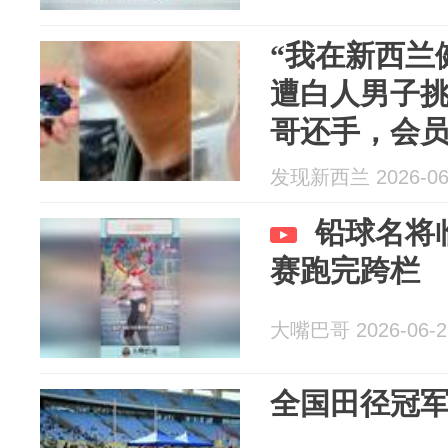
“我在新西兰
遭白人男子挑
哥还手，会
发现新西兰 2026-06
铅球名将
赛跑完跨栏
大嘴巴哥 2026-06-2
全国田径冠