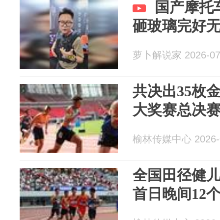
国产摩托
砸玻璃完好
萝卜解说家 2026-07
共决出35枚金
大奖赛总决
榆林传媒中心 2026-0
全国田径健
首日晚间12