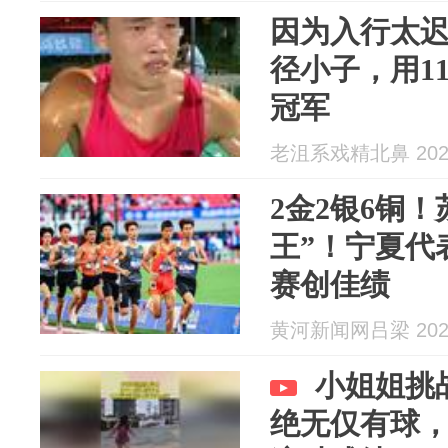
因为入行太
径小子，用1
冠军
老沮系戏精北鼻 2026
2金2银6铜
王”！宁夏代
赛创佳绩
黄河新闻网吕梁 2026
小姐姐挑
绝无仅有球