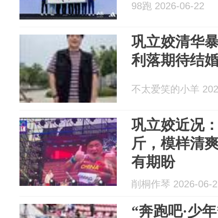
98跑 2026-06-22
巩立姣清华暴
利落期待结
不太爱笑的小羊 2026
巩立姣近况：
斤，模样清
有期盼
削桐作琴 2026-06-2
“奔跑吧·少