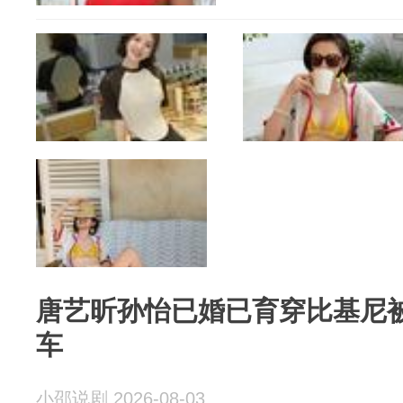
唐艺昕孙怡已婚已育穿比基尼
车
小邵说剧 2026-08-03