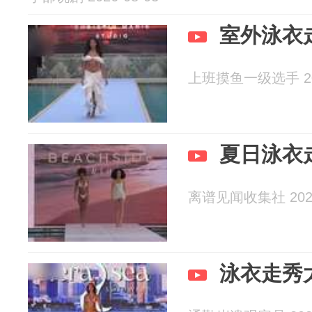
室外泳衣
上班摸鱼一级选手 202
夏日泳衣
离谱见闻收集社 2026
泳衣走秀