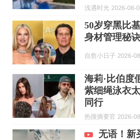
浅遇时光 2026-08-0
50岁穿黑比
身材管理秘诀
自愈小日子 2026-08
海莉·比伯度
紫细绳泳衣
同行
热搜摘要官 2026-08
无语！新