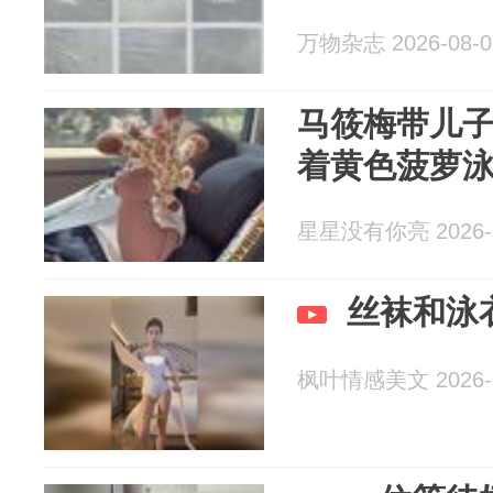
万物杂志 2026-08-0
马筱梅带儿
着黄色菠萝
星星没有你亮 2026-0
丝袜和泳
枫叶情感美文 2026-0