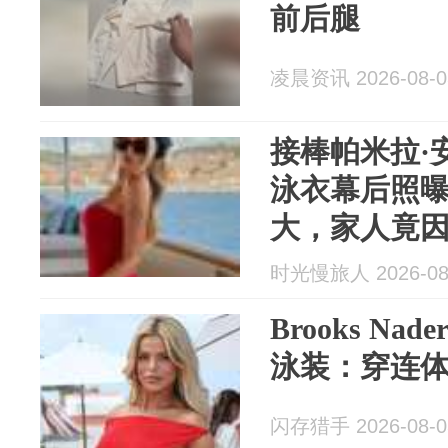
前后腿
凌晨资讯 2026-08-0
接棒帕米拉·
泳衣幕后照
大，家人竟
时光慢旅人 2026-08
Brooks N
泳装：穿连
闪存猎手 2026-08-0