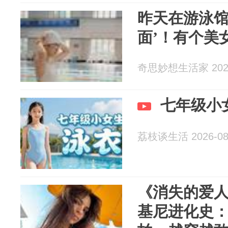
昨天在游泳馆
面’！有个美
奇思妙想生活家 2026
七年级小
荔枝谈生活 2026-08
《消失的爱
基尼进化史