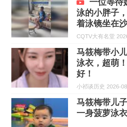
一位等待
泳的小胖子
着泳镜坐在
CQTV大有名堂 2026
马筱梅带小
泳衣，超萌
好！
小祁谈历史 2026-08
马筱梅带儿
一身菠萝泳