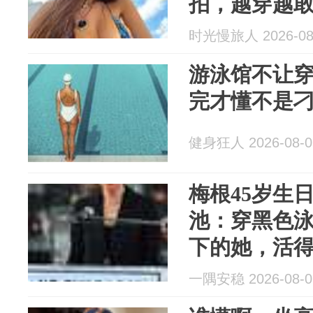
拍，越穿越
时光慢旅人 2026-08
游泳馆不让
完才懂不是
健身狂人 2026-08-0
梅根45岁生
池：穿黑色
下的她，活
一隅安稳 2026-08-0