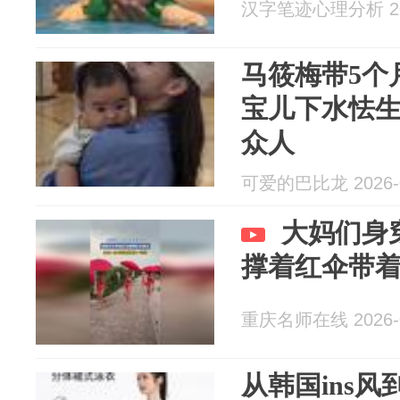
汉字笔迹心理分析 202
马筱梅带5个
宝儿下水怯
众人
可爱的巴比龙 2026-0
大妈们身
撑着红伞带
重庆名师在线 2026-0
从韩国ins