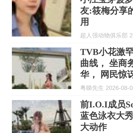
友:筱梅分享
用
超人强动物俱乐部 202
TVB小花激
曲线， 坐商
华， 网民惊
粤睇先生 2026-08-0
前I.O.I成
蓝色泳衣大秀
大动作