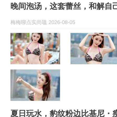
晚间泡汤，这套蕾丝，和解自
梅梅聊点实尚嗑 2026-08-05
夏日玩水，豹纹粉边比基尼・