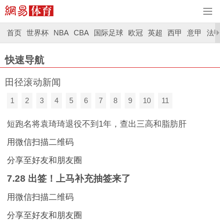
首页
世界杯
NBA
CBA
国际足球
欧冠
英超
西甲
意甲
法
快速导航
田径滚动新闻
1
2
3
4
5
6
7
8
9
10
11
短跑名将袁琦琦退役不到1年，查出三高和脂肪肝
用微信扫描二维码
分享至好友和朋友圈
7.28 出签！上马补充抽签来了
用微信扫描二维码
分享至好友和朋友圈