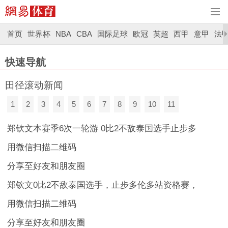
首页
世界杯
NBA
CBA
国际足球
欧冠
英超
西甲
意甲
法
快速导航
田径滚动新闻
1
2
3
4
5
6
7
8
9
10
11
郑钦文本赛季6次一轮游 0比2不敌泰国选手止步多
用微信扫描二维码
分享至好友和朋友圈
郑钦文0比2不敌泰国选手，止步多伦多站资格赛，
用微信扫描二维码
分享至好友和朋友圈