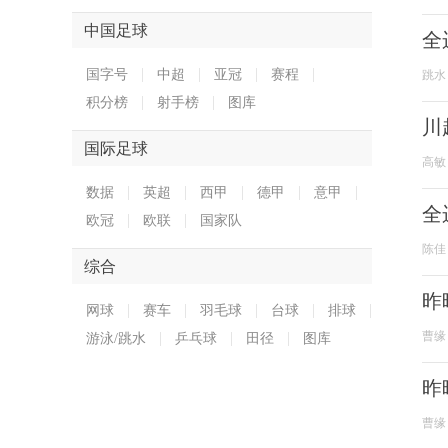
中国足球
全
国字号
中超
亚冠
赛程
跳水
积分榜
射手榜
图库
川
国际足球
高敏
数据
英超
西甲
德甲
意甲
全
欧冠
欧联
国家队
陈佳
综合
昨
网球
赛车
羽毛球
台球
排球
曹缘
游泳/跳水
乒乓球
田径
图库
昨
曹缘