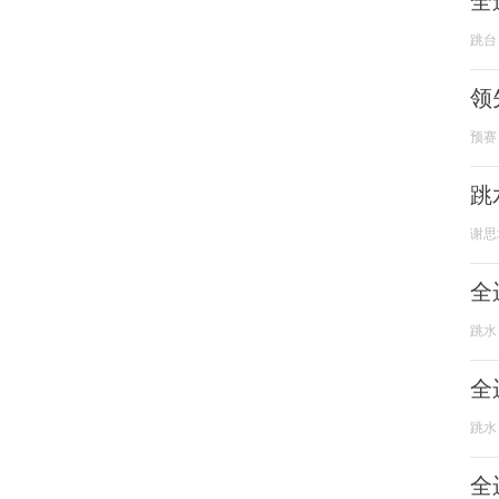
全
跳台
领
预赛
跳
谢思
全
跳水
全
跳水
全