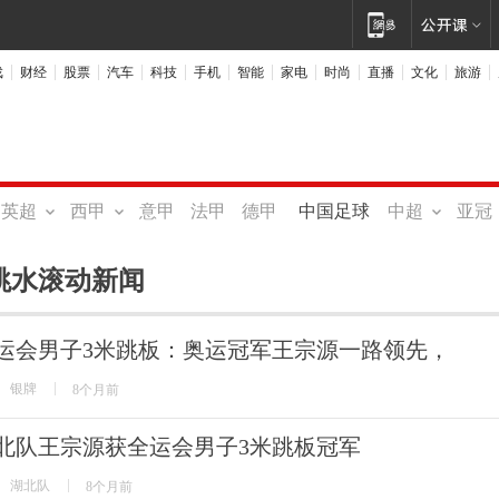
戏
财经
股票
汽车
科技
手机
智能
家电
时尚
直播
文化
旅游
英超
西甲
意甲
法甲
德甲
中国足球
中超
亚冠
跳水滚动新闻
运会男子3米跳板：奥运冠军王宗源一路领先，
银牌
8个月前
北队王宗源获全运会男子3米跳板冠军
湖北队
8个月前