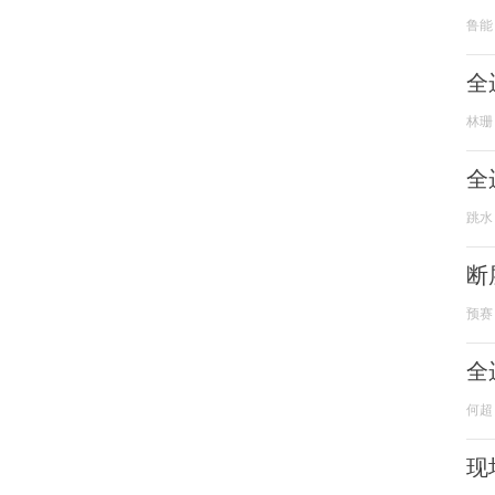
鲁能
全
林珊
全
跳水
断
预赛
全
何超
现