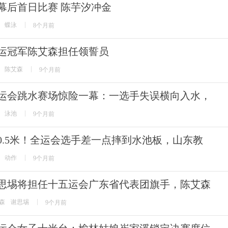
幕后首日比赛 陈芋汐冲金
蝶泳
8个月前
运冠军陈艾森担任领誓员
陈艾森
9个月前
运会跳水赛场惊险一幕：一选手失误横向入水，
泳池
9个月前
0.5米！全运会选手差一点摔到水池板，山东教
动作
9个月前
思埸将担任十五运会广东省代表团旗手，陈艾森
森
谢思埸
9个月前