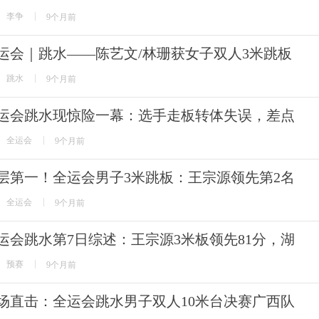
李争
9个月前
运会｜跳水——陈艺文/林珊获女子双人3米跳板
跳水
9个月前
运会跳水现惊险一幕：选手走板转体失误，差点
全运会
9个月前
层第一！全运会男子3米跳板：王宗源领先第2名
全运会
9个月前
运会跳水第7日综述：王宗源3米板领先81分，湖
预赛
9个月前
场直击：全运会跳水男子双人10米台决赛广西队