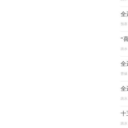
全
预赛
“
跳水
全
曹缘
全
跳水
十
跳水