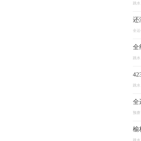
跳水
还
全运
全
跳水
4
跳水
全
预赛
榆
跳水