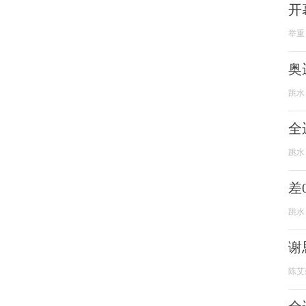
开
举重
奥
跳水
全
跳水
差
跳水
谢
陈艾