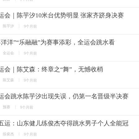
运会｜陈芋汐10米台优势明显 张家齐跻身决赛
陈芋汐
9个月前
喜洋洋”“乐融融”为赛事添彩，全运会跳水看
全运会
9个月前
运会｜陈艾森：终章之“舞”，无憾收梢
陈艾森
9个月前
运会跳水陈芋汐出现失误，仍第一名晋级半决赛
预赛
9个月前
五运：山东健儿练俊杰夺得跳水男子个人全能冠
练俊杰
9个月前