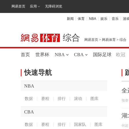
网易首页
应用
无障碍浏览
新闻
体育
NBA
娱乐
音乐
游
综合
网易首页
>
网易体育
>
综合
首页
世界杯
NBA
CBA
国际足球
欧冠
快速导航
NBA
全
数据
赛程
排行
滚动
图库
预赛
CBA
湖
数据
赛程
排行
国家队
图库
何超