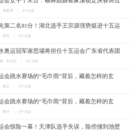
运会女子十米台：榆林姑娘崔家溪锁定决赛席位
崔家溪
9个月前
先第二名81分！湖北选手王宗源强势挺进十五运
湖北
9个月前
水奥运冠军谢思埸将担任十五运会广东省代表团
埸
全运会
9个月前
运会跳水赛场的“毛巾雨”背后，藏着怎样的玄
跳台
9个月前
运会跳水赛场的“毛巾雨”背后，藏着怎样的玄
跳台
9个月前
运会惊险一幕！天津队选手失误，险些撞到池壁