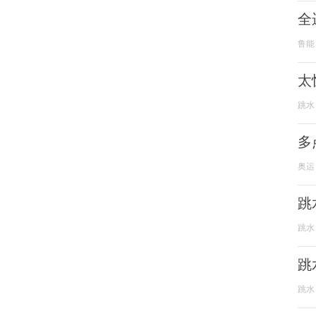
全
鲁能
太
跳水
多
奥运
跳
跳水
跳
跳水