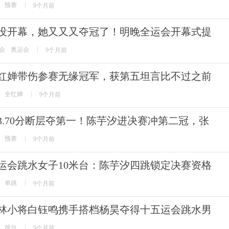
预赛
9个月前
没开幕，她又又又夺冠了！明晚全运会开幕式提
会
奥运会
9个月前
红婵带伤参赛无缘冠军，获第五坦言比不过之前
全红婵
9个月前
23.70分断层夺第一！陈芋汐进决赛冲第二冠，张
预赛
9个月前
运会跳水女子10米台：陈芋汐四跳锁定决赛资格
单跳
9个月前
林小将白钰鸣携手搭档杨昊夺得十五运会跳水男
跳台
9个月前