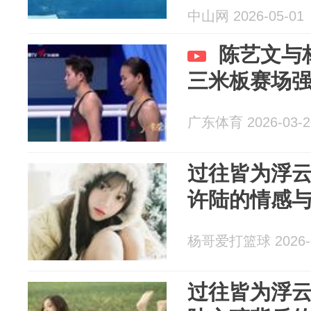
中山网 2026-05-01
陈艺文与
三米板赛场
广东体育 2026-03-2
过往皆为浮云
许陆的情感
杨哥爱打篮球 2026-0
过往皆为浮云