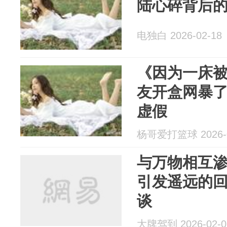
陆心碎背后
电独白 2026-02-18
《因为一床
友开盒网暴
虚假
杨哥爱打篮球 2026-0
与万物相互
引发遥远的
谈
大牌驾到 2026-02-0