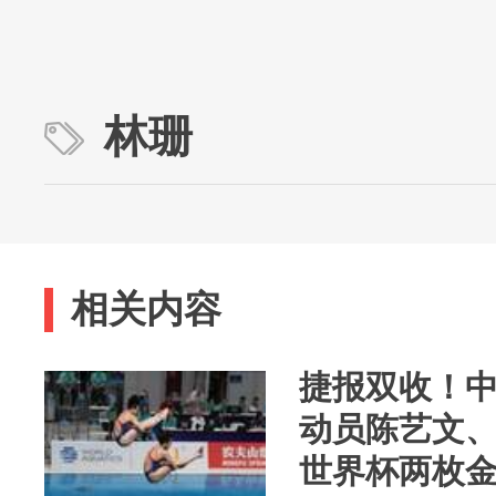
林珊
相关内容
捷报双收！
动员陈艺文、
世界杯两枚