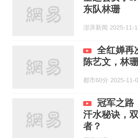
东队林珊
澎湃新闻 2025-11-1
全红婵再
陈艺文，林
都市60分 2025-11-
冠军之路
汗水秘诀，
者？