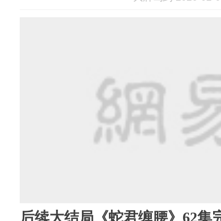
后续大结局《蛇君缠腰》62集