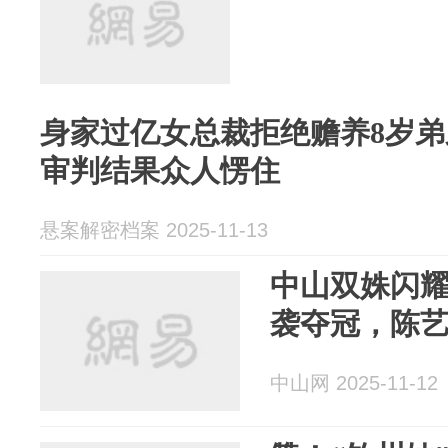
身家过亿女总裁拒绝赡养8岁弟
审判结果众人愣住
悬案解密档案 2025-11-13
中山双姝闪
袭夺冠，陈
中山网 2025-11-12