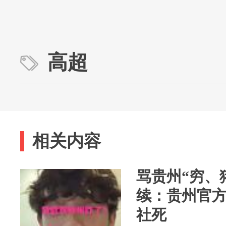
高超
相关内容
骂贵州“穷、
续：贵州官
社死