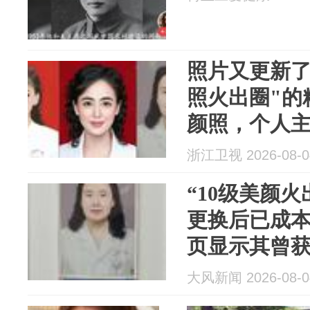
照片又更新了
照火出圈"的
颜照，个人
235面，同事
浙江卫视 2026-08-0
“10级美颜
更换后已成
页显示其曾获
事：她性格
大风新闻 2026-08-0