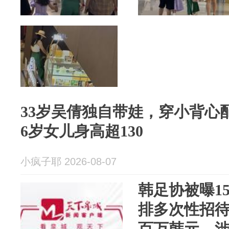
33岁吴倩独自带娃，穿小背心
6岁女儿身高超130
小疯子耶 2026-08-07
韩足协被曝1
排多次性招
百万韩元，涉