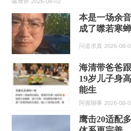
啸鹰评 2026-08-02
本是一场余
成了噤若寒
问道求真 2026-08-0
海清带爸爸
19岁儿子身高
能生
阿握聊事 2026-08-0
鹰击20适配
体系更完善