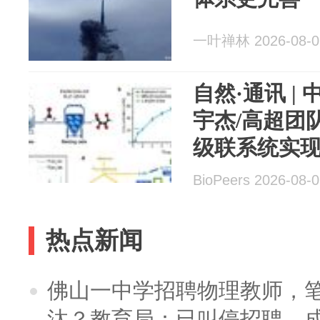
一叶禅林 2026-08-0
自然·通讯 |
宇杰/高超团
级联系统实
效转化
BioPeers 2026-08-
热点新闻
佛山一中学招聘物理教师，笔
汰？教育局：已叫停招聘，