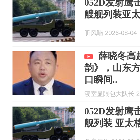
052D发射鹰
艘舰列装亚
听风喃 2026-08-04
薛晓冬高
韵》，山东
口瞬间..
寝室显眼包大队长 202
052D发射鹰击
舰列装 亚太