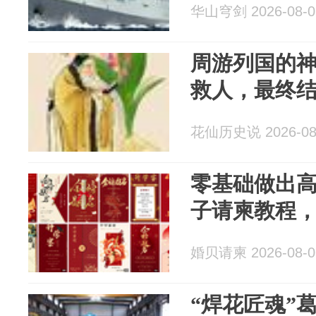
华山穹剑 2026-08-0
周游列国的
救人，最终
花仙历史说 2026-08
零基础做出
子请柬教程
婚贝请柬 2026-08-0
“焊花匠魂”