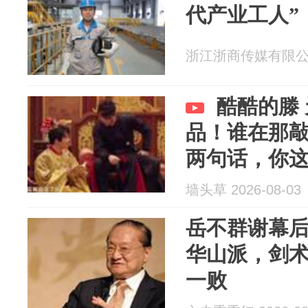
代产业工人”
浙江浙商传媒有限公司 2
酷酷的滕 
品！谁在那
两句话，你
成反派了
墙头草 2026-08-03
岳不群谢幕
华山派，剑
一败