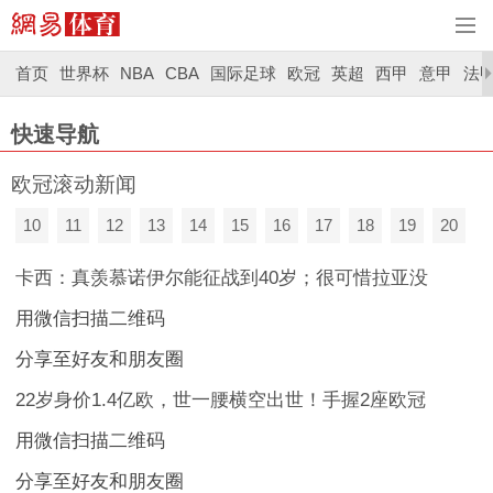
首页
世界杯
NBA
CBA
国际足球
欧冠
英超
西甲
意甲
法
快速导航
欧冠滚动新闻
10
11
12
13
14
15
16
17
18
19
20
卡西：真羡慕诺伊尔能征战到40岁；很可惜拉亚没
用微信扫描二维码
分享至好友和朋友圈
22岁身价1.4亿欧，世一腰横空出世！手握2座欧冠
用微信扫描二维码
分享至好友和朋友圈