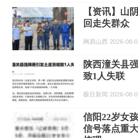
【资讯】山
回走失群众
网易山西 2026-08-0
陕西潼关县
致1人失联
极目新闻 2026-08-0
信阳22岁女
信号落点重大