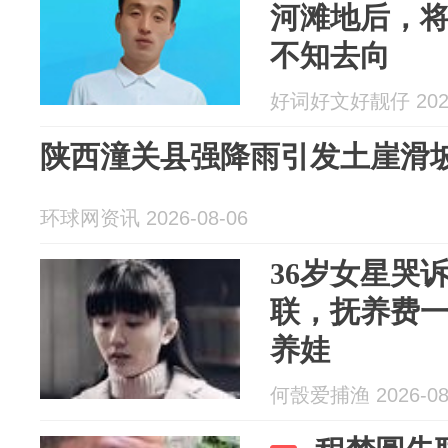
河滩地后，
不知去向
好词好文好靓仔 2026
陕西潼关县强降雨引发土崖滑
环球网资讯 2026-08-06
36岁女星哭
联，抚养费
养娃
何嗀爱捕渔 2026-08