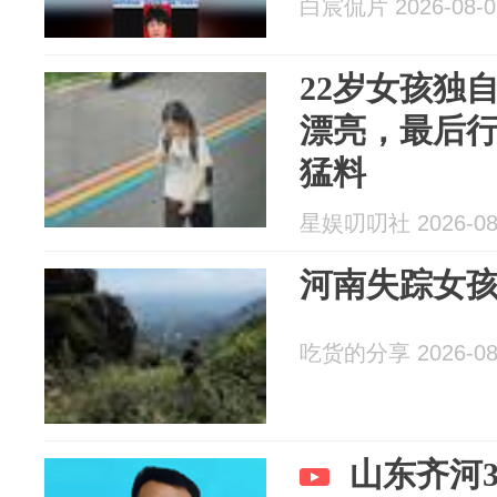
白宸侃片 2026-08-0
22岁女孩独
漂亮，最后
猛料
星娱叨叨社 2026-08
河南失踪女
吃货的分享 2026-08
山东齐河