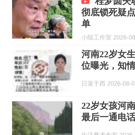
程梦圆失
彻底锁死疑
单
小陆工作室 2026-08
河南22岁女
位曝光，知
日落于西 2026-08-0
22岁女孩河
最后一通电