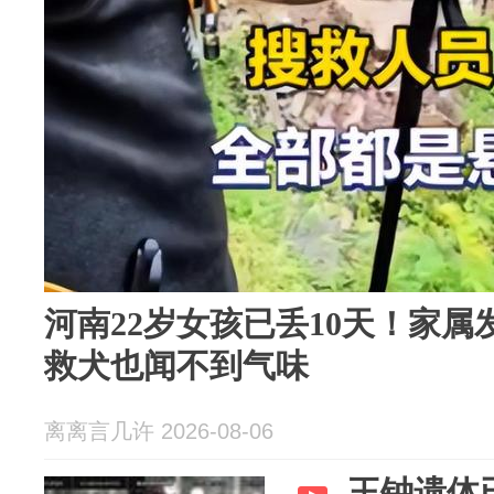
河南22岁女孩已丢10天！家
救犬也闻不到气味
离离言几许 2026-08-06
王钟遗体