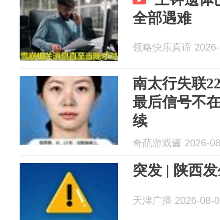
全部遇难
领略快乐真谛 2026-0
南太行失联2
最后信号不
续
奇葩游戏酱 2026-08
突发 | 陕西
天津广播 2026-08-0