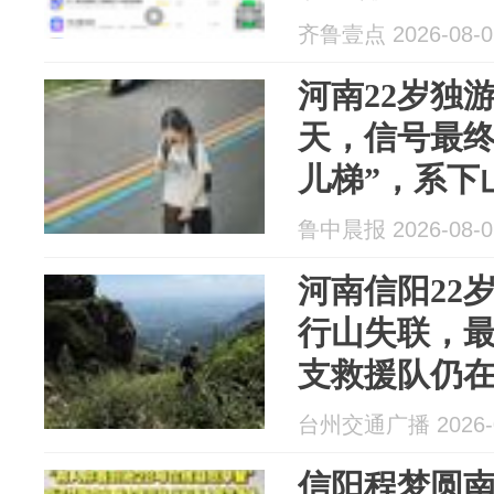
没有任何付
齐鲁壹点 2026-08-0
河南22岁独
天，信号最终
儿梯”，系下
亲：失踪当
鲁中晨报 2026-08-0
已两次独游
河南信阳22
行山失联，
支救援队仍
号不在山林
台州交通广播 2026-0
信阳程梦圆