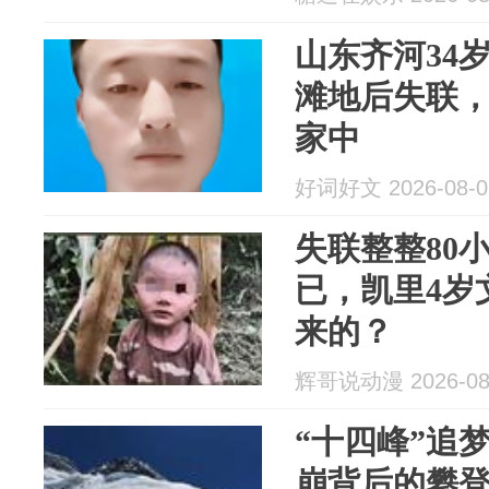
山东齐河34
滩地后失联
家中
好词好文 2026-08-0
失联整整80
已，凯里4岁
来的？
辉哥说动漫 2026-08
“十四峰”追
崩背后的攀