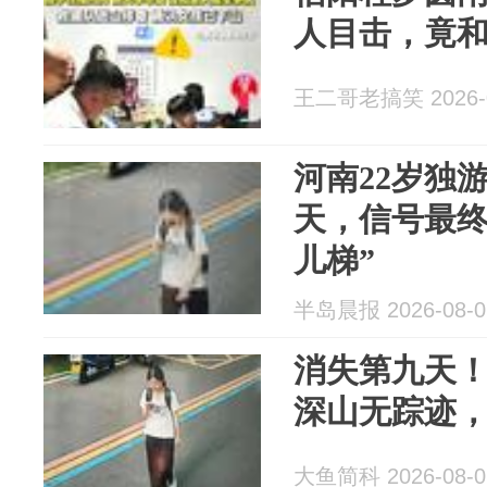
人目击，竟
王二哥老搞笑 2026-0
河南22岁独
天，信号最终
儿梯”
半岛晨报 2026-08-0
消失第九天
深山无踪迹
大鱼简科 2026-08-0