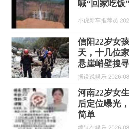
喊“回家吃饭
小虎新车推荐员 2026
信阳22岁女
天，十几位
悬崖峭壁搜
据说说娱乐 2026-08
河南22岁女
后定位曝光
简单
糖逗在娱乐 2026-08