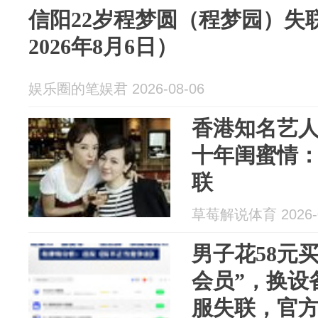
信阳22岁程梦圆（程梦园）失
2026年8月6日）
娱乐圈的笔娱君 2026-08-06
香港知名艺
十年闺蜜情
联
草莓解说体育 2026-0
男子花58元买到
会员”，换设
服失联，官方