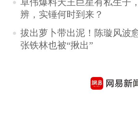
卓伟爆料天王巨星有私生子
辨，实锤何时到来？
拔出萝卜带出泥！陈璇风波
张铁林也被“揪出”