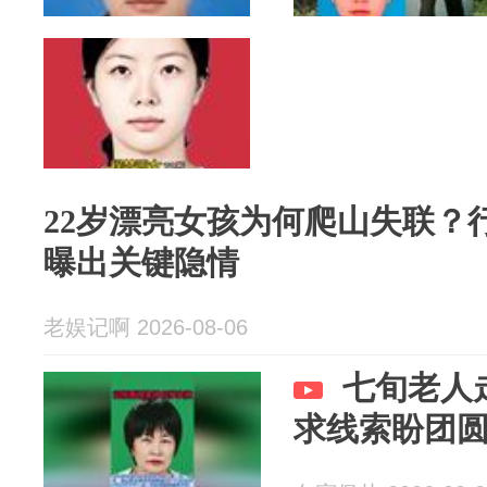
22岁漂亮女孩为何爬山失联？
曝出关键隐情
老娱记啊 2026-08-06
七旬老人
求线索盼团