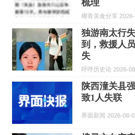
梳理
椰青美食分享 2026-0
独游南太行
到，救援人
失
呼呼历史论 2026-08
陕西潼关县
致1人失联
界面新闻 2026-08-0