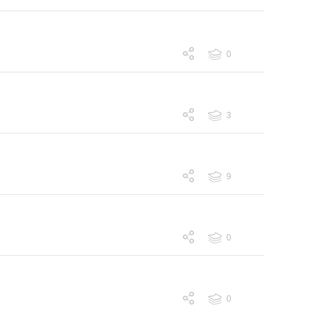
跟帖 0
0
跟帖 0
3
跟帖 3
9
跟帖 9
0
跟帖 0
0
跟帖 0