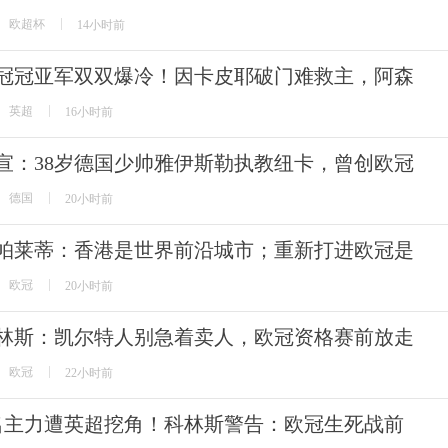
欧超杯
14小时前
冠冠亚军双双爆冷！因卡皮耶破门难救主，阿森
英超
16小时前
宣：38岁德国少帅雅伊斯勒执教纽卡，曾创欧冠
德国
20小时前
帕莱蒂：香港是世界前沿城市；重新打进欧冠是
欧冠
20小时前
林斯：凯尔特人别急着卖人，欧冠资格赛前放走
欧冠
22小时前
名主力遭英超挖角！科林斯警告：欧冠生死战前