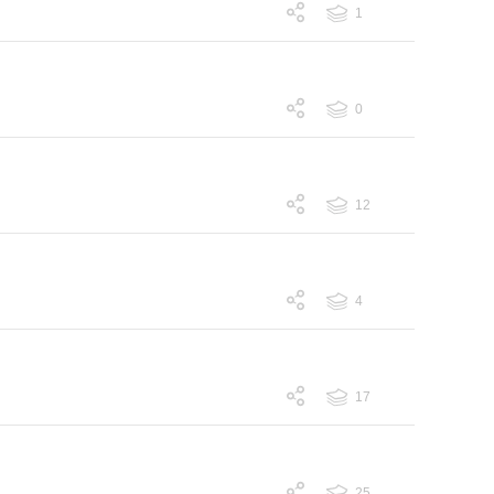
1
跟帖 1
0
跟帖 0
12
跟帖 12
4
跟帖 4
17
跟帖 17
25