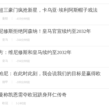
超三豪门疯抢新星，卡乌亚·埃利阿斯帽子戏法
曼联
-419分钟前
尼修斯拒绝阿森纳！皇马官宣续约至2032年
皇马
-344分钟前
方：维尼修斯和皇马续约至2032年
皇马
-194分钟前
帕尼：在此时此刻，我会说我们的目标是赢得欧
德甲
-109分钟前
曼称凯恩需夺欧冠跻身拜仁传奇
欧冠
1小时前