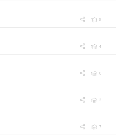
5
跟帖 5
4
跟帖 4
0
跟帖 0
2
跟帖 2
7
跟帖 7