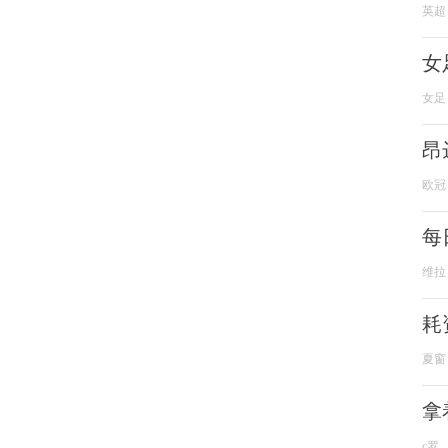
英超
女
女足
昂
欧冠
每
维拉
耗
夏窗
拿
c罗