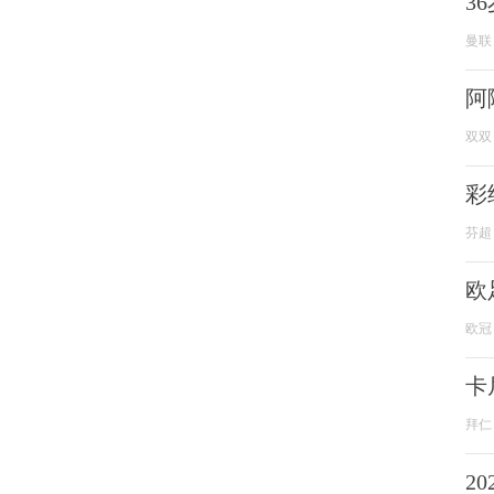
3
曼联
阿
双双
彩
芬超
欧
欧冠
卡
拜仁
2