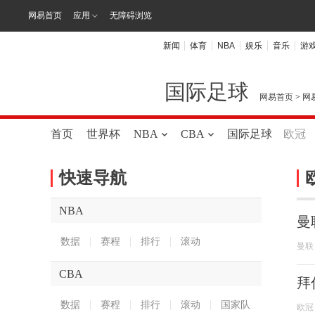
网易首页
应用
无障碍浏览
新闻
体育
NBA
娱乐
音乐
游
国际足球
网易首页
>
网
首页
世界杯
NBA
CBA
国际足球
欧冠
快速导航
NBA
曼
数据
赛程
排行
滚动
曼联
CBA
拜
数据
赛程
排行
滚动
国家队
欧冠