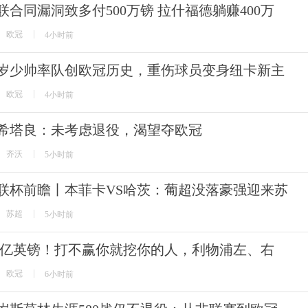
联合同漏洞致多付500万镑 拉什福德躺赚400万
欧冠
4小时前
4岁少帅率队创欧冠历史，重伤球员变身纽卡新主
欧冠
4小时前
希塔良：未考虑退役，渴望夺欧冠
齐沃
5小时前
联杯前瞻丨本菲卡VS哈茨：葡超没落豪强迎来苏
苏超
5小时前
.5亿英镑！打不赢你就挖你的人，利物浦左、右
欧冠
6小时前