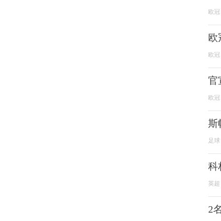
欧冠
欧
欧冠
官
欧冠
斯
足球
科
英超
2