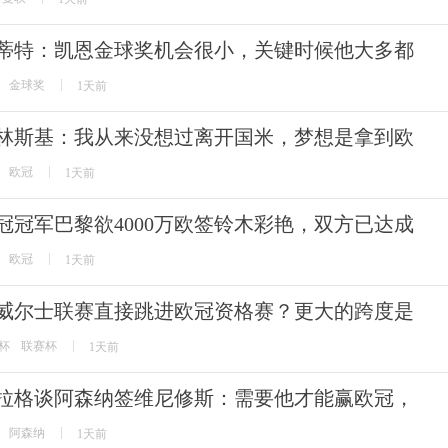
蒂特：凯恩金球奖机会很小，关键时候他大多都
金球奖
1天前
林斯基：我从来没想过离开国米，梦想是拿到欧
欧冠
1天前
冠冠军巴黎欲4000万欧签铃木彩艳，双方已达成
欧冠
1天前
威尔士联赛直接跳进欧冠资格赛？更大的跨度是
杯
联赛杯
1天前
拉格谈阿森纳签维尼修斯：需要他才能赢欧冠，
阿森纳
1天前