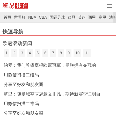
首页
世界杯
NBA
CBA
国际足球
欧冠
英超
西甲
意甲
法
快速导航
欧冠滚动新闻
1
2
3
4
5
6
7
8
9
10
11
约罗：我们希望赢得欧冠冠军，曼联拥有夺冠的一
用微信扫描二维码
分享至好友和朋友圈
努里：随曼城夺两冠意义非凡，期待新赛季证明自
用微信扫描二维码
分享至好友和朋友圈