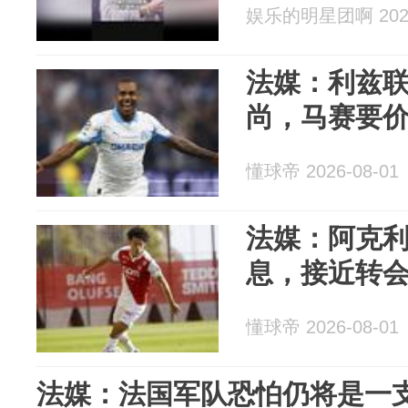
娱乐的明星团啊 2026
法媒：利兹
尚，马赛要价5
懂球帝 2026-08-01
法媒：阿克
息，接近转
懂球帝 2026-08-01
法媒：法国军队恐怕仍将是一支