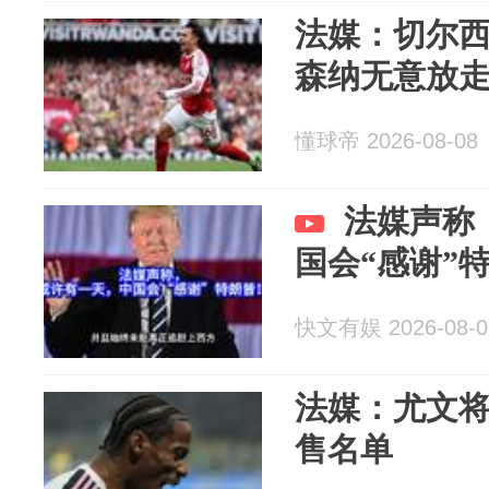
法媒：切尔
森纳无意放
懂球帝 2026-08-08
法媒声称
国会“感谢”
快文有娱 2026-08-0
法媒：尤文将
售名单