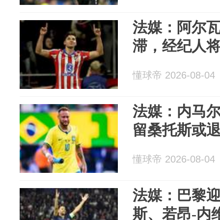
法媒：阿尔
滞，经纪人
懂球帝 2026-08-04
法媒：内马
留桑托斯或
懂球帝 2026-08-04
法媒：巴黎迎
斯、若昂-内