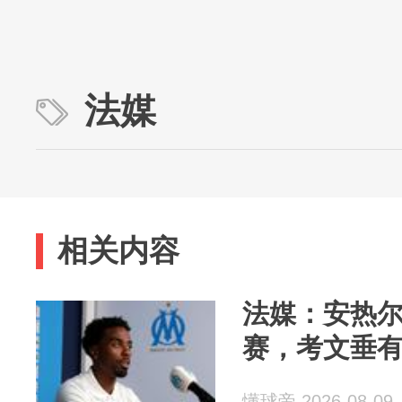
法媒
相关内容
法媒：安热尔
赛，考文垂
懂球帝 2026-08-09