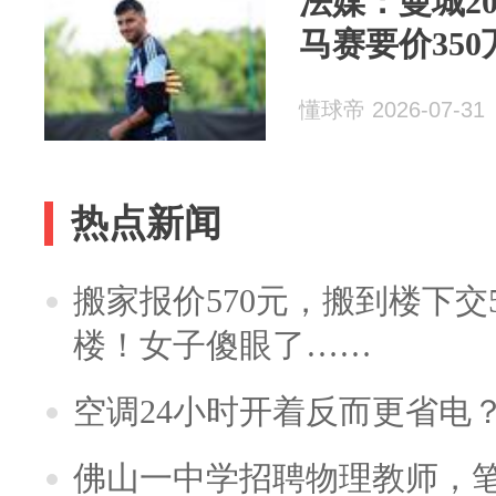
法媒：曼城2
马赛要价350
懂球帝 2026-07-31
热点新闻
搬家报价570元，搬到楼下交5
楼！女子傻眼了……
空调24小时开着反而更省电
佛山一中学招聘物理教师，笔