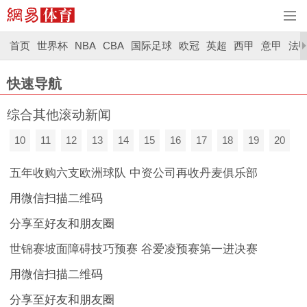
首页
世界杯
NBA
CBA
国际足球
欧冠
英超
西甲
意甲
法
快速导航
综合其他滚动新闻
10
11
12
13
14
15
16
17
18
19
20
五年收购六支欧洲球队 中资公司再收丹麦俱乐部
用微信扫描二维码
分享至好友和朋友圈
世锦赛坡面障碍技巧预赛 谷爱凌预赛第一进决赛
用微信扫描二维码
分享至好友和朋友圈