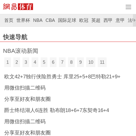
首页
世界杯
NBA
CBA
国际足球
欧冠
英超
西甲
意甲
法
快速导航
NBA滚动新闻
1
2
3
4
5
6
7
8
9
10
11
欧文42+7独行侠险胜勇士 库里25+5+8巴特勒21+9+
用微信扫描二维码
分享至好友和朋友圈
爵士终结湖人6连胜 勒布朗18+6+7东契奇16+4
用微信扫描二维码
分享至好友和朋友圈