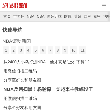
首页
世界杯
NBA
CBA
国际足球
欧冠
英超
西甲
意甲
法
快速导航
NBA滚动新闻
1
2
3
4
5
6
7
8
9
10
11
从2400人小岛打进NBA，他才真是“上乔下科”？
用微信扫描二维码
分享至好友和朋友圈
NBA反赌扫黑！杨瀚森一觉起来主教练没了
用微信扫描二维码
分享至好友和朋友圈