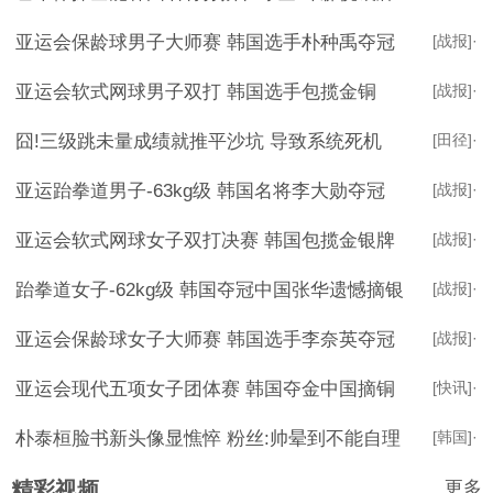
亚运会保龄球男子大师赛 韩国选手朴种禹夺冠
[战报]
·
亚运会软式网球男子双打 韩国选手包揽金铜
[战报]
·
囧!三级跳未量成绩就推平沙坑 导致系统死机
[田径]
·
亚运跆拳道男子-63kg级 韩国名将李大勋夺冠
[战报]
·
亚运会软式网球女子双打决赛 韩国包揽金银牌
[战报]
·
跆拳道女子-62kg级 韩国夺冠中国张华遗憾摘银
[战报]
·
亚运会保龄球女子大师赛 韩国选手李奈英夺冠
[战报]
·
亚运会现代五项女子团体赛 韩国夺金中国摘铜
[快讯]
·
朴泰桓脸书新头像显憔悴 粉丝:帅晕到不能自理
[韩国]
·
更多
精彩视频