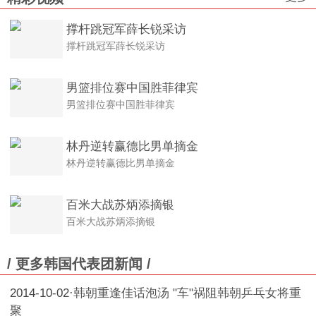
撑杆跳冠军薛长锐采访
撑杆跳冠军薛长锐采访
男篮排位赛中国胜菲律宾
男篮排位赛中国胜菲律宾
林丹逆转赢德比男单摘金
林丹逆转赢德比男单摘金
百米大战苏炳添摘银
百米大战苏炳添摘银
/ 更多韩国代表团新闻 /
2014-10-02
·
韩朝重逢佳话泡汤 "车"祸阻韩朝乒乓女将重
聚