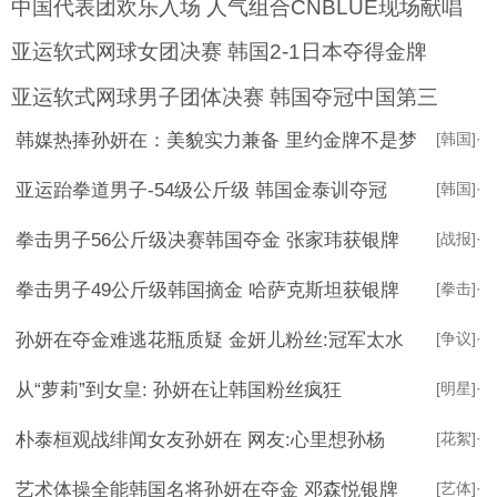
中国代表团欢乐入场 人气组合CNBLUE现场献唱
亚运软式网球女团决赛 韩国2-1日本夺得金牌
亚运软式网球男子团体决赛 韩国夺冠中国第三
韩媒热捧孙妍在：美貌实力兼备 里约金牌不是梦
[韩国]
·
亚运跆拳道男子-54级公斤级 韩国金泰训夺冠
[韩国]
·
拳击男子56公斤级决赛韩国夺金 张家玮获银牌
[战报]
·
拳击男子49公斤级韩国摘金 哈萨克斯坦获银牌
[拳击]
·
孙妍在夺金难逃花瓶质疑 金妍儿粉丝:冠军太水
[争议]
·
从“萝莉”到女皇: 孙妍在让韩国粉丝疯狂
[明星]
·
朴泰桓观战绯闻女友孙妍在 网友:心里想孙杨
[花絮]
·
艺术体操全能韩国名将孙妍在夺金 邓森悦银牌
[艺体]
·