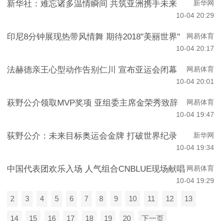
新华社：难忘诸多温情瞬间 共筑亚洲携手未来
新华网
10-04 20:29
印尼8分钟展现热带风情舞 期待2018"美丽世界"
网易体育
10-04 20:17
法赫德亲王心型动作告别仁川 宣布亚运会闭幕
网易体育
10-04 20:01
萩野公介领取MVP奖项 亚组委主席金荣秀致辞
网易体育
10-04 19:47
荻野公介：未来目标奥运会金牌 打破世界纪录
新华网
10-04 19:34
中国代表团欢乐入场 人气组合CNBLUE现场献唱
网易体育
10-04 19:29
2
3
4
5
6
7
8
9
10
11
12
13
14
15
16
17
18
19
20
下一页