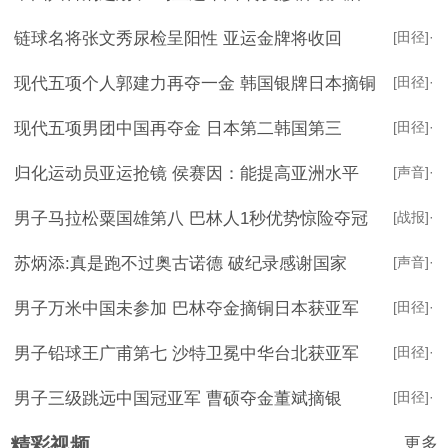
链球名将张文秀尿检呈阳性 亚运金牌将收回
[田径]
·
现代五项个人郭建力再夺一金 韩国银牌日本摘铜
[田径]
·
现代五项男团中国再夺金 日本第二韩国第三
[田径]
·
归化运动员亚运抢镜 侯赛因：能提高亚洲水平
[声音]
·
男子马拉松粟国雄第八 巴林人1秒优势惊险夺冠
[战报]
·
苏炳添:真是跑不过奥古诺德 破纪录感谢国家
[声音]
·
男子万米中国未参加 巴林夺金摘铜日本获亚军
[田径]
·
男子铅球王广甫第七 沙特卫冕中华台北获亚军
[田径]
·
男子三级跳远中国冠亚军 曹硕夺金董斌摘银
[田径]
·
更多
精彩视频