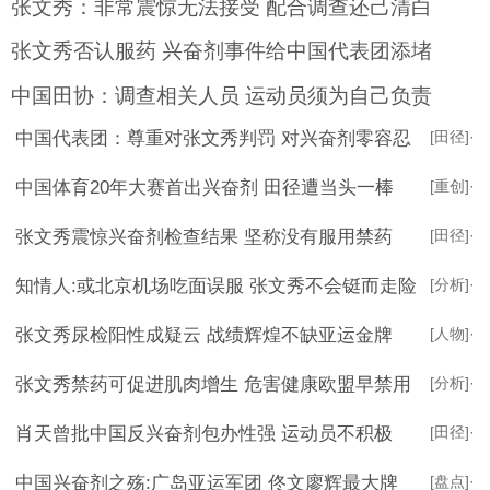
张文秀：非常震惊无法接受 配合调查还己清白
张文秀否认服药 兴奋剂事件给中国代表团添堵
中国田协：调查相关人员 运动员须为自己负责
中国代表团：尊重对张文秀判罚 对兴奋剂零容忍
[田径]
·
中国体育20年大赛首出兴奋剂 田径遭当头一棒
[重创]
·
张文秀震惊兴奋剂检查结果 坚称没有服用禁药
[田径]
·
知情人:或北京机场吃面误服 张文秀不会铤而走险
[分析]
·
张文秀尿检阳性成疑云 战绩辉煌不缺亚运金牌
[人物]
·
张文秀禁药可促进肌肉增生 危害健康欧盟早禁用
[分析]
·
肖天曾批中国反兴奋剂包办性强 运动员不积极
[田径]
·
中国兴奋剂之殇:广岛亚运军团 佟文廖辉最大牌
[盘点]
·