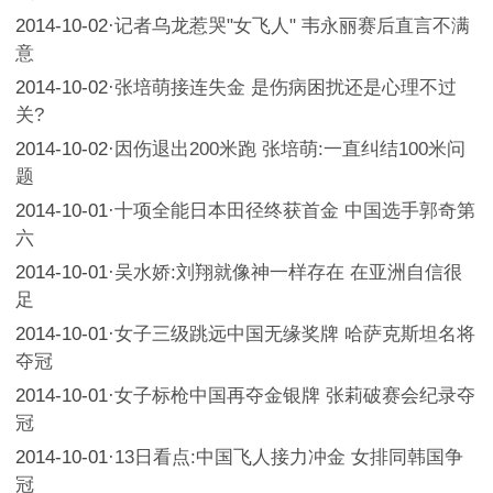
2014-10-02
·
记者乌龙惹哭"女飞人" 韦永丽赛后直言不满
意
2014-10-02
·
张培萌接连失金 是伤病困扰还是心理不过
关?
2014-10-02
·
因伤退出200米跑 张培萌:一直纠结100米问
题
2014-10-01
·
十项全能日本田径终获首金 中国选手郭奇第
六
2014-10-01
·
吴水娇:刘翔就像神一样存在 在亚洲自信很
足
2014-10-01
·
女子三级跳远中国无缘奖牌 哈萨克斯坦名将
夺冠
2014-10-01
·
女子标枪中国再夺金银牌 张莉破赛会纪录夺
冠
2014-10-01
·
13日看点:中国飞人接力冲金 女排同韩国争
冠