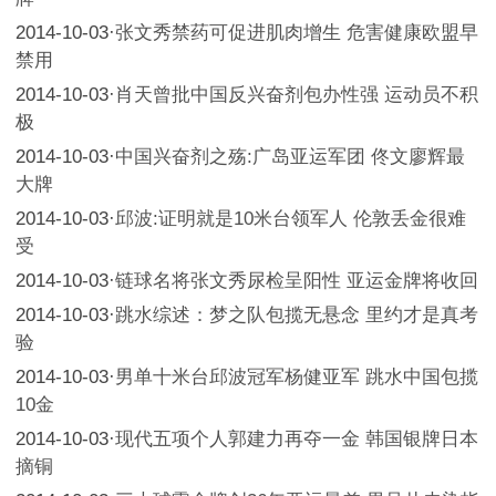
2014-10-03
·
张文秀禁药可促进肌肉增生 危害健康欧盟早
禁用
2014-10-03
·
肖天曾批中国反兴奋剂包办性强 运动员不积
极
2014-10-03
·
中国兴奋剂之殇:广岛亚运军团 佟文廖辉最
大牌
2014-10-03
·
邱波:证明就是10米台领军人 伦敦丢金很难
受
2014-10-03
·
链球名将张文秀尿检呈阳性 亚运金牌将收回
2014-10-03
·
跳水综述：梦之队包揽无悬念 里约才是真考
验
2014-10-03
·
男单十米台邱波冠军杨健亚军 跳水中国包揽
10金
2014-10-03
·
现代五项个人郭建力再夺一金 韩国银牌日本
摘铜