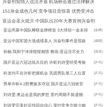
兴奋剂知情人说法矛盾 机场称会通过法律解决
151块金成色几何:竞争项目造惊喜 优势受冲击
亚运会圣火熄灭 中国队出20年大赛首例兴奋剂
亚运闭幕中国队蝉联金牌榜首 3大球却一金未得
[金牌]
·
亚运中国军团大项成绩喜人 兴奋剂事件是瑕疵
[成绩]
·
孙杨:我和宁泽涛惺惺相惜 教练:亚运没尽全力
[游泳]
·
国乒亚运六冠达练兵目的 许昕刘诗雯经受考验
[乒乓]
·
科龙均不在许昕把握机会 巩固男队第三人位置
[乒乓]
·
男单许昕4-2胜樊振东夺冠 国乒亚运六冠收官
[乒乓]
·
刘诗雯:奥运会是我的梦想 里约周期不留遗憾
[乒乓]
·
刘诗雯完美封后找回自信心 里约竞争怎能少她
[乒乓]
·