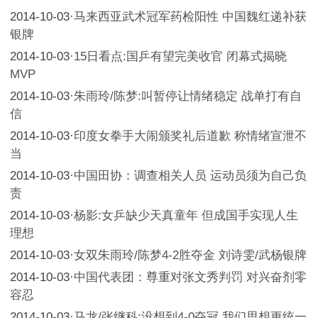
2014-10-03
·
马来西亚武术冠军药检阳性 中国魏红递补获
银牌
2014-10-03
·
15日看点:国乒有望完美收官 闭幕式揭晓
MVP
2014-10-03
·
朱雨玲/陈梦:叫暂停让情绪稳定 战单打有自
信
2014-10-03
·
印度女拳手大闹颁奖礼后道歉 称情绪宣泄不
当
2014-10-03
·
中国田协：调查相关人员 运动员须为自己负
责
2014-10-03
·
杨影:女乒缺少天真童年 但成国手实现人生
理想
2014-10-03
·
女双朱雨玲/陈梦4-2胜夺金 刘诗雯/武杨银牌
2014-10-03
·
中国代表团：尊重对张文秀判罚 对兴奋剂零
容忍
2014-10-03
·
马龙/张继科:没想到4-0夺冠 我们思想更统一