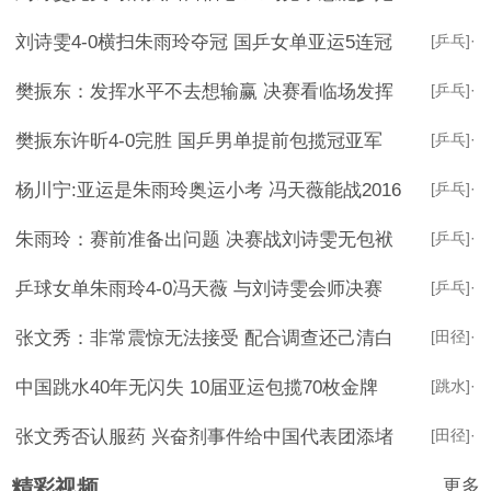
刘诗雯4-0横扫朱雨玲夺冠 国乒女单亚运5连冠
[乒乓]
·
樊振东：发挥水平不去想输赢 决赛看临场发挥
[乒乓]
·
樊振东许昕4-0完胜 国乒男单提前包揽冠亚军
[乒乓]
·
杨川宁:亚运是朱雨玲奥运小考 冯天薇能战2016
[乒乓]
·
朱雨玲：赛前准备出问题 决赛战刘诗雯无包袱
[乒乓]
·
乒球女单朱雨玲4-0冯天薇 与刘诗雯会师决赛
[乒乓]
·
张文秀：非常震惊无法接受 配合调查还己清白
[田径]
·
中国跳水40年无闪失 10届亚运包揽70枚金牌
[跳水]
·
张文秀否认服药 兴奋剂事件给中国代表团添堵
[田径]
·
更多
精彩视频