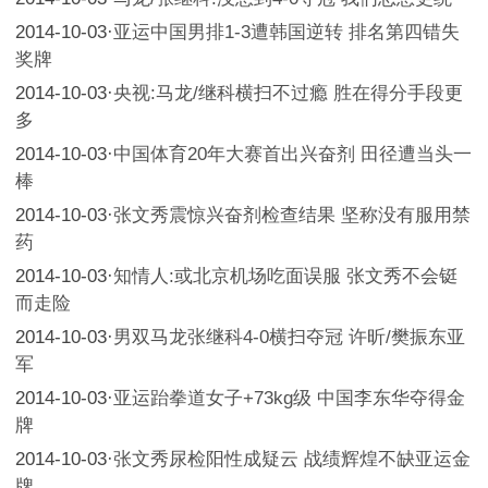
2014-10-03
·
亚运中国男排1-3遭韩国逆转 排名第四错失
奖牌
2014-10-03
·
央视:马龙/继科横扫不过瘾 胜在得分手段更
多
2014-10-03
·
中国体育20年大赛首出兴奋剂 田径遭当头一
棒
2014-10-03
·
张文秀震惊兴奋剂检查结果 坚称没有服用禁
药
2014-10-03
·
知情人:或北京机场吃面误服 张文秀不会铤
而走险
2014-10-03
·
男双马龙张继科4-0横扫夺冠 许昕/樊振东亚
军
2014-10-03
·
亚运跆拳道女子+73kg级 中国李东华夺得金
牌
2014-10-03
·
张文秀尿检阳性成疑云 战绩辉煌不缺亚运金
牌