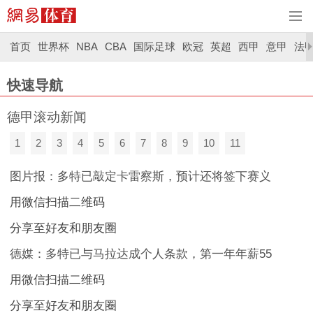
首页
世界杯
NBA
CBA
国际足球
欧冠
英超
西甲
意甲
法
快速导航
德甲滚动新闻
1
2
3
4
5
6
7
8
9
10
11
图片报：多特已敲定卡雷察斯，预计还将签下赛义
用微信扫描二维码
分享至好友和朋友圈
德媒：多特已与马拉达成个人条款，第一年年薪55
用微信扫描二维码
分享至好友和朋友圈