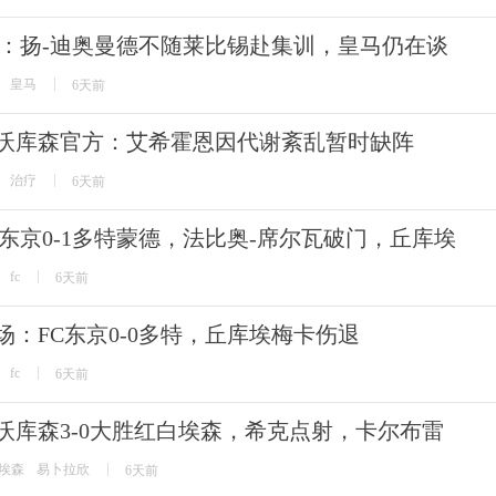
A：扬-迪奥曼德不随莱比锡赴集训，皇马仍在谈
皇马
6天前
沃库森官方：艾希霍恩因代谢紊乱暂时缺阵
治疗
6天前
C东京0-1多特蒙德，法比奥-席尔瓦破门，丘库埃
fc
6天前
场：FC东京0-0多特，丘库埃梅卡伤退
fc
6天前
沃库森3-0大胜红白埃森，希克点射，卡尔布雷
埃森
易卜拉欣
6天前