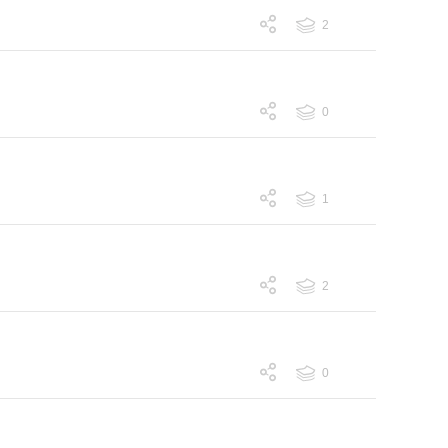
2
跟帖 2
0
跟帖 0
1
跟帖 1
2
跟帖 2
0
跟帖 0