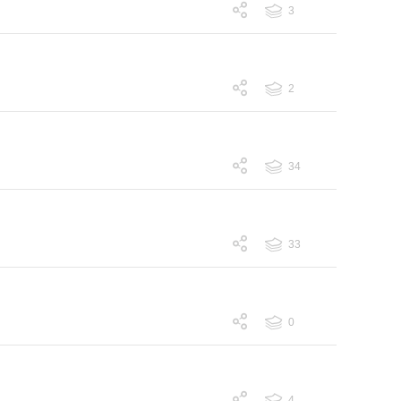
3
跟帖 3
2
跟帖 2
34
跟帖 34
33
跟帖 33
0
跟帖 0
4