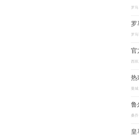
罗马
罗
罗马
官
西班
热
曼城
鲁
桑乔
皇