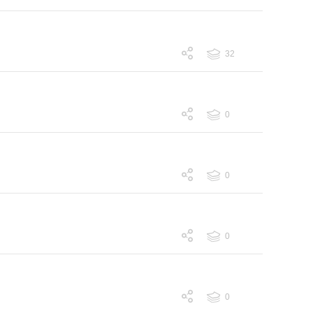
跟帖 2
32
跟帖 32
0
跟帖 0
0
跟帖 0
0
跟帖 0
0
跟帖 0