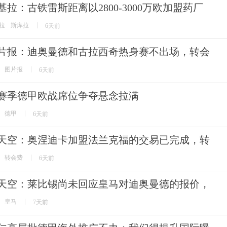
基拉：古铁雷斯距离以2800-3000万欧加盟药厂
拉
斯库拉
6天前
片报：迪奥曼德和古拉西奇热身赛不出场，转会
图片报
6天前
赛季德甲欧战席位争夺悬念拉满
德甲
6天前
天空：奥涅迪卡加盟法兰克福的交易已完成，转
转会费
6天前
天空：莱比锡尚未回应皇马对迪奥曼德的报价，
皇马
7天前