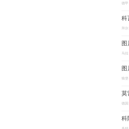
德甲
科
拜尔
图
马拉
图
狼堡
莫
德国
科
多特