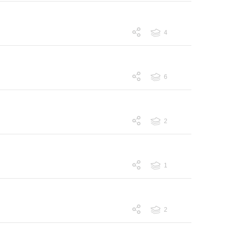
4
跟帖 4
6
跟帖 6
2
跟帖 2
1
跟帖 1
2
跟帖 2