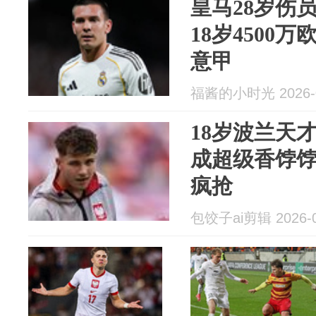
皇马28岁伤
18岁4500
意甲
福酱的小时光 2026-0
18岁波兰天
成超级香饽饽
疯抢
包饺子ai剪辑 2026-0