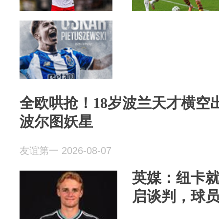
全欧哄抢！18岁波兰天才横空
波尔图妖星
友谊第一 2026-08-07
英媒：纽卡
启谈判，球员