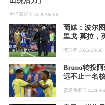
出统治力」
生活新鲜市 2026-08-09
葡媒：波尔
里戈-莫拉，
懂球帝 2026-08-08
Bruno转
远不止一名
赛场速报局 2026-08