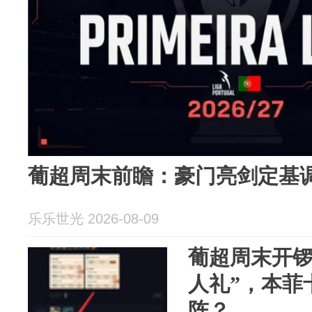
葡超周末前瞻：豪门亮剑定基
乐乐世光 2026-08-09
葡超周末开锣
人礼”，本菲
阵？