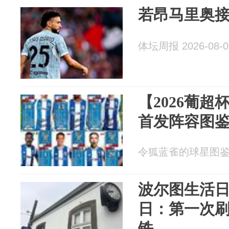
若昂马里奥
体坛周报 2026-08-0
【2026葡超
首发阵容图
令狐蓝雀的球星图鉴 20
波尔图生活日记
日：第一次
铁