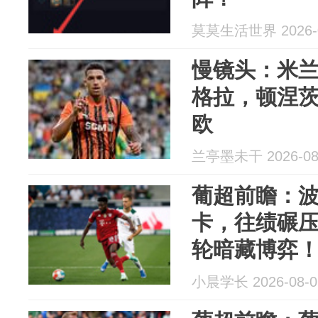
莫莫生活世界 2026-0
慢镜头：米兰
格拉，顿涅茨
欧
兰亭墨未干 2026-08
葡超前瞻：
卡，往绩碾
轮暗藏博弈
小晨学长 2026-08-0