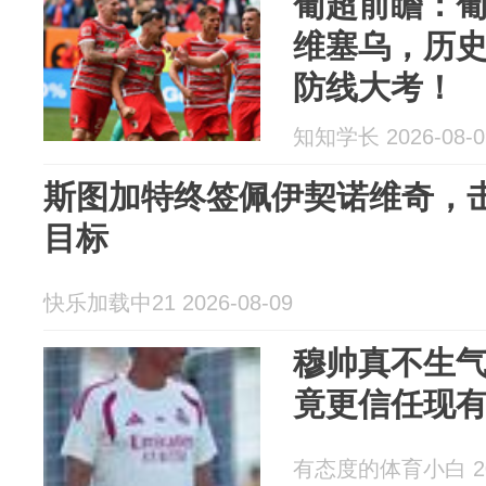
葡超前瞻：
维塞乌，历
防线大考！
知知学长 2026-08-0
斯图加特终签佩伊契诺维奇，
目标
快乐加载中21 2026-08-09
穆帅真不生
竟更信任现
有态度的体育小白 202