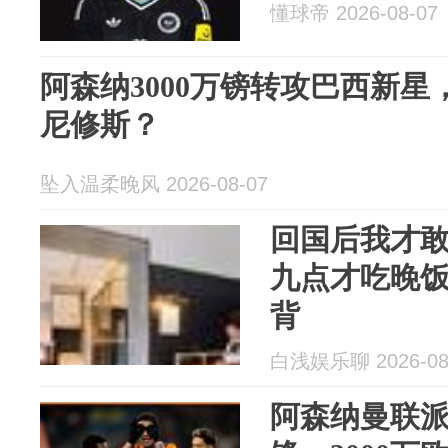
懂球帝 2026-08-07
阿森纳3000万镑转攻巴西新
尼修斯？
坠入温柔晚风 2026-08-07
回国后我才
九点才吃晚
背
白浅娱乐聊 2026-08
阿森纳曼联派