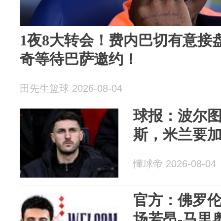
1夜8大转会！费内巴切有意接
奇等待巴萨邀约！
田先生篮球 2026-08-04
球报：波尔
斯，米兰要
懂球帝 2026-08-04
官方：佛罗
场若昂-马里