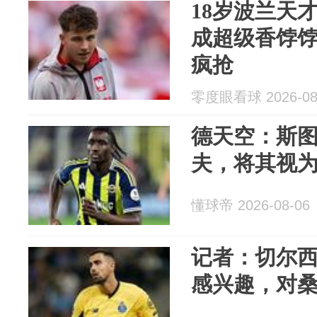
18岁波兰天
成超级香饽饽
疯抢
零度眼看球 2026-08
德天空：斯
夫，将其视
懂球帝 2026-08-06
记者：切尔西
感兴趣，对