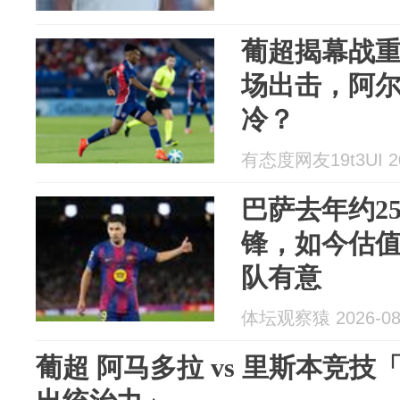
葡超揭幕战
场出击，阿
冷？
有态度网友19t3UI 20
巴萨去年约2
锋，如今估值
队有意
体坛观察猿 2026-08
葡超 阿马多拉 vs 里斯本竞