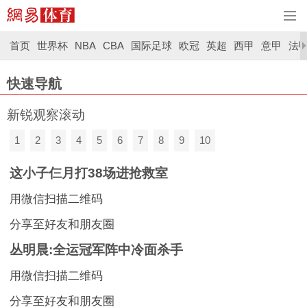
首页
世界杯
NBA
CBA
国际足球
欧冠
英超
西甲
意甲
法
快速导航
新锐观察滚动
1
2
3
4
5
6
7
8
9
10
这小子仨月打38场进抢救室
用微信扫描二维码
分享至好友和朋友圈
丛明晨:全运冠军阵中冷面杀手
用微信扫描二维码
分享至好友和朋友圈