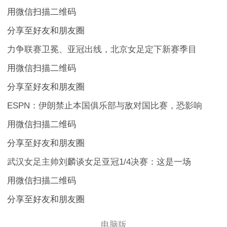
用微信扫描二维码
分享至好友和朋友圈
力争联赛卫冕、亚冠出线，北京女足定下新赛季目
用微信扫描二维码
分享至好友和朋友圈
ESPN：伊朗禁止本国俱乐部与敌对国比赛，恐影响
用微信扫描二维码
分享至好友和朋友圈
武汉女足主帅刘麟谈女足亚冠1/4决赛：这是一场
用微信扫描二维码
分享至好友和朋友圈
电脑版