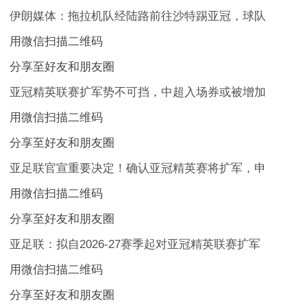
伊朗媒体：拖拉机队经陆路前往沙特踢亚冠，球队
用微信扫描二维码
分享至好友和朋友圈
亚冠精英联赛扩军势不可挡，中超入场券或被增加
用微信扫描二维码
分享至好友和朋友圈
亚足联官宣重要决定！确认亚冠精英赛将扩军，申
用微信扫描二维码
分享至好友和朋友圈
亚足联：拟自2026-27赛季起对亚冠精英联赛扩军
用微信扫描二维码
分享至好友和朋友圈