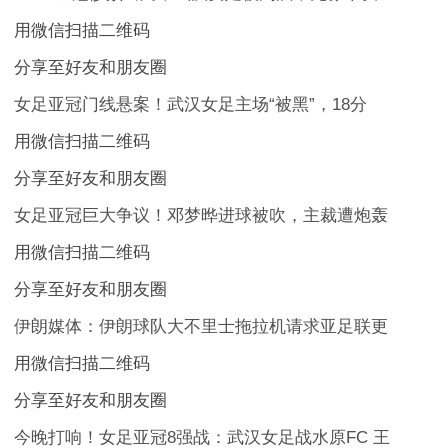
用微信扫描二维码
分享至好友和朋友圈
女足亚冠门线悬案！武汉女足主场“被黑”，18分
用微信扫描二维码
分享至好友和朋友圈
女足亚冠巨大争议！邓梦晔进球被吹，主裁遭炮轰
用微信扫描二维码
分享至好友和朋友圈
伊朗媒体：伊朗球队大不里士拖拉机请求亚足联更
用微信扫描二维码
分享至好友和朋友圈
今晚打响！女足亚冠8强战：武汉女足战水原FC 王