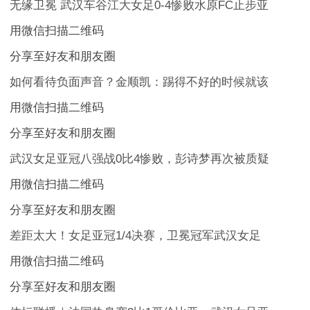
无缘卫冕 武汉车谷江大女足0-4惨败水原FC止步亚
用微信扫描二维码
分享至好友和朋友圈
如何看待负面声音？金顺凯：踢得不好的时候就该
用微信扫描二维码
分享至好友和朋友圈
武汉女足亚冠八强战0比4惨败，彭诗梦再次被质疑
用微信扫描二维码
分享至好友和朋友圈
差距太大！女足亚冠1/4决赛，卫冕冠军武汉女足
用微信扫描二维码
分享至好友和朋友圈